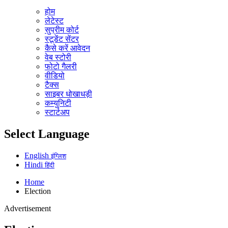
होम
लेटेस्ट
सुप्रीम कोर्ट
स्टूडेंट सेंटर
कैसे करें आवेदन
वेब स्टोरी
फोटो गैलरी
वीडियो
टैक्स
साइबर धोखाधड़ी
कम्युनिटी
स्टार्टअप
Select Language
English
इंग्लिश
Hindi
हिंदी
Home
Election
Advertisement