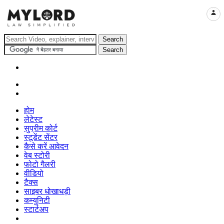
LOGI
होम
लेटेस्ट
सुप्रीम कोर्ट
स्टूडेंट सेंटर
कैसे करें आवेदन
वेब स्टोरी
फोटो गैलरी
वीडियो
टैक्स
साइबर धोखाधड़ी
कम्युनिटी
स्टार्टअप