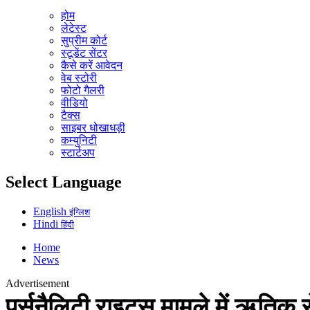
होम
लेटेस्ट
सुप्रीम कोर्ट
स्टूडेंट सेंटर
कैसे करें आवेदन
वेब स्टोरी
फोटो गैलरी
वीडियो
टैक्स
साइबर धोखाधड़ी
कम्युनिटी
स्टार्टअप
Select Language
English
इंग्लिश
Hindi
हिंदी
Home
News
Advertisement
पर्सनैलिटी राइट्स मामले में ऋति