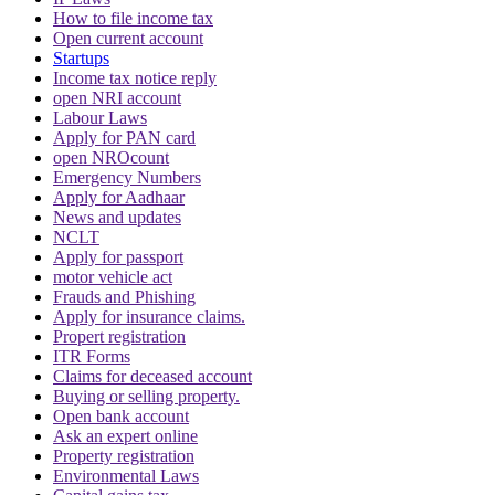
How to file income tax
Open current account
Startups
Income tax notice reply
open NRI account
Labour Laws
Apply for PAN card
open NROcount
Emergency Numbers
Apply for Aadhaar
News and updates
NCLT
Apply for passport
motor vehicle act
Frauds and Phishing
Apply for insurance claims.
Propert registration
ITR Forms
Claims for deceased account
Buying or selling property.
Open bank account
Ask an expert online
Property registration
Environmental Laws