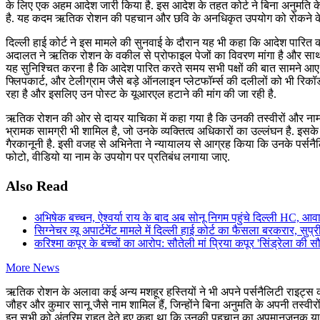
के लिए एक अहम आदेश जारी किया है. इस आदेश के तहत कोर्ट ने बिना अनुमति के 
है. यह कदम ऋतिक रोशन की पहचान और छवि के अनधिकृत उपयोग को रोकने के 
दिल्ली हाई कोर्ट ने इस मामले की सुनवाई के दौरान यह भी कहा कि आदेश पारित कर
अदालत ने ऋतिक रोशन के वकील से प्रोफाइल पेजों का विवरण मांगा है और साथ
यह सुनिश्चित करना है कि आदेश पारित करते समय सभी पक्षों की बात सामने आए और 
फ्लिपकार्ट, और टेलीग्राम जैसे बड़े ऑनलाइन प्लेटफॉर्म्स की दलीलों को भी रिकॉर
रहा है और इसलिए उन पोस्ट के यूआरएल हटाने की मांग की जा रही है.
ऋतिक रोशन की ओर से दायर याचिका में कहा गया है कि उनकी तस्वीरों और ना
भ्रामक सामग्री भी शामिल है, जो उनके व्यक्तित्व अधिकारों का उल्लंघन है. इस
गैरकानूनी है. इसी वजह से अभिनेता ने न्यायालय से आग्रह किया कि उनके पर्सन
फोटो, वीडियो या नाम के उपयोग पर प्रतिबंध लगाया जाए.
Also Read
अभिषेक बच्चन, ऐश्वर्या राय के बाद अब सोनू निगम पहुंचे दिल्ली HC, आव
सिग्नेचर व्यू अपार्टमेंट मामले में दिल्ली हाई कोर्ट का फैसला बरकरार, सुप्र
करिश्मा कपूर के बच्चों का आरोप: सौतेली मां प्रिया कपूर 'सिंड्रेला की
More News
ऋतिक रोशन के अलावा कई अन्य मशहूर हस्तियों ने भी अपने पर्सनैलिटी राइट्स की
जौहर और कुमार सानू जैसे नाम शामिल हैं, जिन्होंने बिना अनुमति के अपनी तस्व
इन सभी को अंतरिम राहत देते हुए कहा था कि उनकी पहचान का अपमानजनक या गल