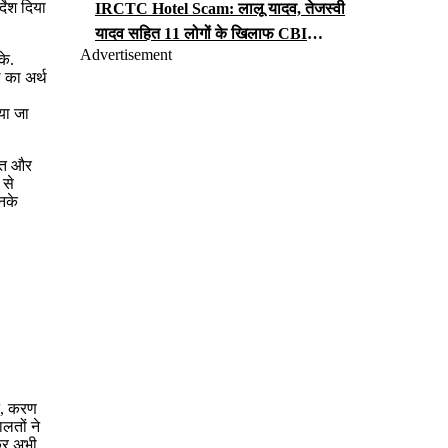
देश दिया
IRCTC Hotel Scam: लालू यादव, तेजस्वी
यादव सहित 11 लोगों के खिलाफ CBI
Advertisement
Court ने तय किए आरोप, सुनवाई के दौरान
के.
 का अर्थ
कहीं ये बात
िया जा
गलत और
 से
नके
चन, करण
लतों ने
कर अभी