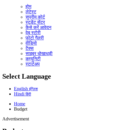
होम
लेटेस्ट
सुप्रीम कोर्ट
स्टूडेंट सेंटर
कैसे करें आवेदन
वेब स्टोरी
फोटो गैलरी
वीडियो
टैक्स
साइबर धोखाधड़ी
कम्युनिटी
स्टार्टअप
Select Language
English
इंग्लिश
Hindi
हिंदी
Home
Budget
Advertisement