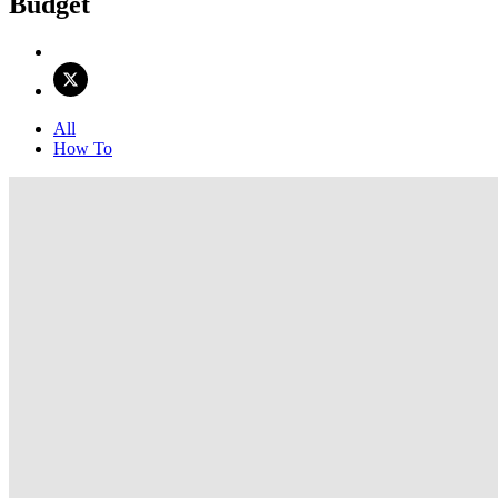
Budget
All
How To