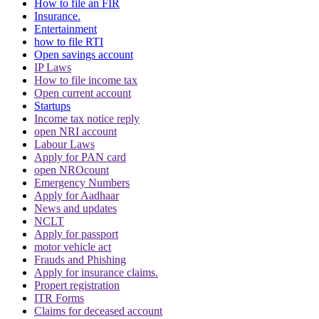
How to file an FIR
Insurance.
Entertainment
how to file RTI
Open savings account
IP Laws
How to file income tax
Open current account
Startups
Income tax notice reply
open NRI account
Labour Laws
Apply for PAN card
open NROcount
Emergency Numbers
Apply for Aadhaar
News and updates
NCLT
Apply for passport
motor vehicle act
Frauds and Phishing
Apply for insurance claims.
Propert registration
ITR Forms
Claims for deceased account