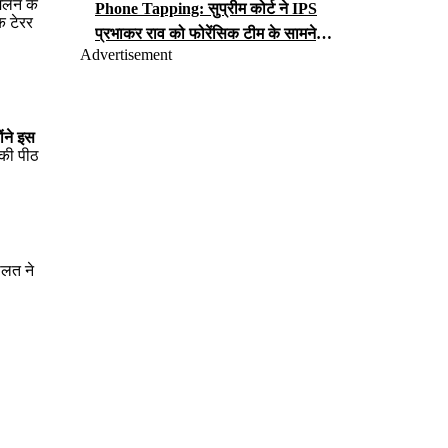
मेलन के
Phone Tapping: सुप्रीम कोर्ट ने IPS
क टेरर
प्रभाकर राव को फोरेंसिक टीम के सामने
Advertisement
iCloud पासवर्ड सौंपने का आदेश, जानें क्या
लगा है आरोप?
ोंने इस
 की पीठ
ालत ने