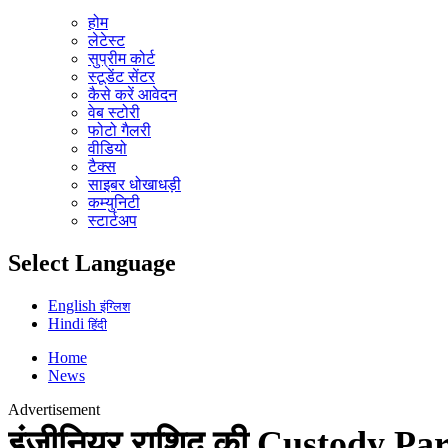
होम
लेटेस्ट
सुप्रीम कोर्ट
स्टूडेंट सेंटर
कैसे करें आवेदन
वेब स्टोरी
फोटो गैलरी
वीडियो
टैक्स
साइबर धोखाधड़ी
कम्युनिटी
स्टार्टअप
Select Language
English
इंग्लिश
Hindi
हिंदी
Home
News
Advertisement
इंजीनियर राशिद की Custody Parol