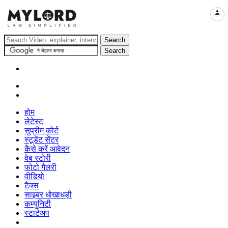
LOGI
होम
लेटेस्ट
सुप्रीम कोर्ट
स्टूडेंट सेंटर
कैसे करें आवेदन
वेब स्टोरी
फोटो गैलरी
वीडियो
टैक्स
साइबर धोखाधड़ी
कम्युनिटी
स्टार्टअप