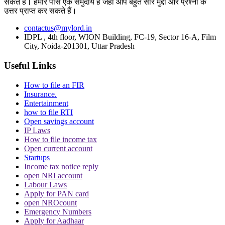
सकते हैं। हमारे पास एक समुदाय है जहां आप बहुत सारे मुद्दों और प्रश्नों के
उत्तर प्राप्त कर सकते हैं।
(खबर IANS इनपुट से है)
contactus@mylord.in
IDPL , 4th floor, WION Building, FC-19, Sector 16-A, Film
City, Noida-201301, Uttar Pradesh
Topics
Bengal School Job Case
calcutta hc
Mamta Banerjee
West Bengal
Useful Links
Trending in Hindi
How to file an FIR
Insurance.
Entertainment
how to file RTI
Open savings account
IP Laws
How to file income tax
Open current account
CJI पर जूता फेंकने वाले वकील की बढ़ी मुश्किलें, AG
Startups
ने 'अवमानना' की कार्यवाही शुरू करने की इजाजत दी
Income tax notice reply
open NRI account
Labour Laws
Apply for PAN card
open NROcount
Emergency Numbers
Apply for Aadhaar