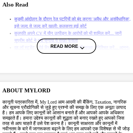
Also Read
कुड़मी आंदोलन के दौरान रेल पटरियों को बंद करना 'अवैध और असंवैधानिक',
इसे जल्द से जल्द करें खाली: कलकत्ता हाई कोर्ट
कुलपति अपने CV में यौन उत्पीड़न के आरोपों को भी शामिल करें... जानें
सुप्रीम कोर्ट ने क्यों सुनाया ये सख्त फैसला
READ MORE
वह लॉ स्टूडेंट, कोई हिस्ट्रीशीटर नहीं, उसकी सुरक्षा सुनिश्चित करें... आनन-
फानन में शर्मिष्ठा पनोली के खिलाफ कार्रवाई करने पर हाई कोर्ट ने कलकत्ता
पुलिस को जमकर लताड़ा
More News
बता दें कि इसी साल अप्रैल में सुप्रीम कोर्ट ने आदेश में कहा कि 2016 में पश्चिम
ABOUT MYLORD
बंगाल स्कूल चयन आयोग (WBSSC) द्वारा की गई लगभग 25000 शिक्षण और गैर-
शिक्षण कर्मचारियों के
नियुक्ति की पूरी प्रक्रिया ही भ्रष्ट है.
सुप्रीम कोर्ट का यह
कानूनी पत्रकारिता में, My Lord आम आदमी की बैंकिंग, Taxation, नागरिक
फैसला पश्चिम बंगाल सरकार के लिए बड़ी मुश्किलें खड़े करनेवाला था, जो एक राज्य
और सूचना प्रौद्योगिकी से जुड़े हुए प्रश्नो की समझ के लिए एक अनूठा उत्पाद
है। हम आपके लिए कानूनों को आसान बनाते हैं और आपको आपके अधिकार
के तौर पर नियुक्ति प्रक्रिया को पारदर्शी और निष्पक्ष बनाने में असफल रही. इससे
समझाते हैं। हमारा उद्देश्य कानूनों की शुद्धता को बनाए रखते हुए आपको जिस
पहले कलकत्ता हाई कोर्ट ने शिक्षक नियुक्ति से जुड़ी प्रक्रिया रद्द करने के फैसले पर
तरह से आप चाहते हैं उसे पेश करना है। कानूनी साक्षरता और कानूनों में
सुप्रीम कोर्ट ने रोक लगाई थी.
नवीनतम के बारे में जागरूकता बढ़ाने के लिए हम आपको एक विशेषज्ञ से भी जोड़