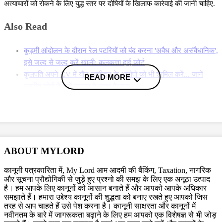
अत्याचारों को रोकने के लिए युद्ध स्तर पर दोषियों के खिलाफ कार्रवाई की जानी चाहिए.
Also Read
कुड़मी आंदोलन के दौरान रेल पटरियों को बंद करना 'अवैध और असंवैधानिक',
इसे जल्द से जल्द करें खाली: कलकत्ता हाई कोर्ट
कुलपति अपने CV में यौन उत्पीड़न के आरोपों को भी शामिल करें... जानें
READ MORE
सुप्रीम कोर्ट ने क्यों सुनाया ये सख्त फैसला
ममता सरकार को बड़ा झटका, नियुक्त रद्द होने के बाद भी नॉन-टीचिंग स्टॉफ
को स्टाइपेंड देने के फैसले पर कलकत्ता हाई कोर्ट ने लगाई रोक
More News
याचिका में दावा किया गया कि
जंगीपुर और धुलियान में दो समुदायों के बीच हिंसा बढ़ने
ABOUT MYLORD
और राज्य के कुछ अन्य हिस्सों में कानून एवं व्यवस्था की स्थिति बहाल करने तथा
कानूनी पत्रकारिता में, My Lord आम आदमी की बैंकिंग, Taxation, नागरिक
सांप्रदायिक सौहार्द सुनिश्चित करने के लिए केंद्रीय पुलिस बल की तैनाती जरूरी है.
और सूचना प्रौद्योगिकी से जुड़े हुए प्रश्नो की समझ के लिए एक अनूठा उत्पाद
विभिन्न समाचार रिपोर्टों से पता चलता है कि हाल ही में जिला प्रशासन ने मुर्शिदाबाद के
है। हम आपके लिए कानूनों को आसान बनाते हैं और आपको आपके अधिकार
जंगीपुर में सीमा सुरक्षा बल (बीएसएफ) की मदद से सामान्य स्थिति बहाल किया था, इसे
समझाते हैं। हमारा उद्देश्य कानूनों की शुद्धता को बनाए रखते हुए आपको जिस
तरह से आप चाहते हैं उसे पेश करना है। कानूनी साक्षरता और कानूनों में
लेकर याचिकाकर्ता ने दावा किया कि हिंसा के बढ़ने और जान-माल के नुकसान को
नवीनतम के बारे में जागरूकता बढ़ाने के लिए हम आपको एक विशेषज्ञ से भी जोड़
रोकने के लिए बीएसएफ या केंद्रीय सशस्त्र पुलिस बलों की जरूरत पड़ेगी. बीजेपी नेता