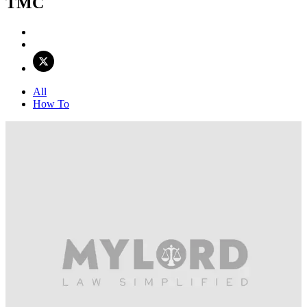
TMC
All
How To