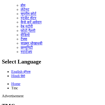
होम
लेटेस्ट
सुप्रीम कोर्ट
स्टूडेंट सेंटर
कैसे करें आवेदन
वेब स्टोरी
फोटो गैलरी
वीडियो
टैक्स
साइबर धोखाधड़ी
कम्युनिटी
स्टार्टअप
Select Language
English
इंग्लिश
Hindi
हिंदी
Home
Tmc
Advertisement