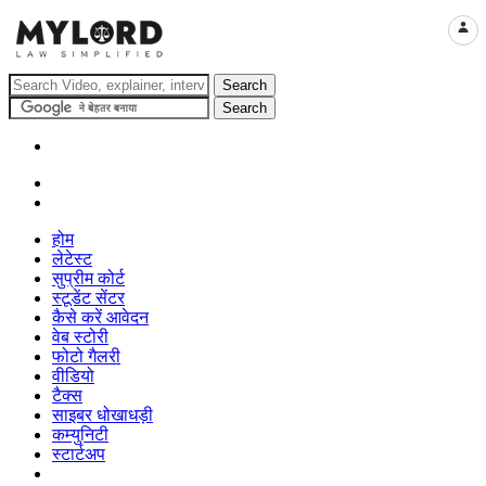
LOGI
होम
लेटेस्ट
सुप्रीम कोर्ट
स्टूडेंट सेंटर
कैसे करें आवेदन
वेब स्टोरी
फोटो गैलरी
वीडियो
टैक्स
साइबर धोखाधड़ी
कम्युनिटी
स्टार्टअप