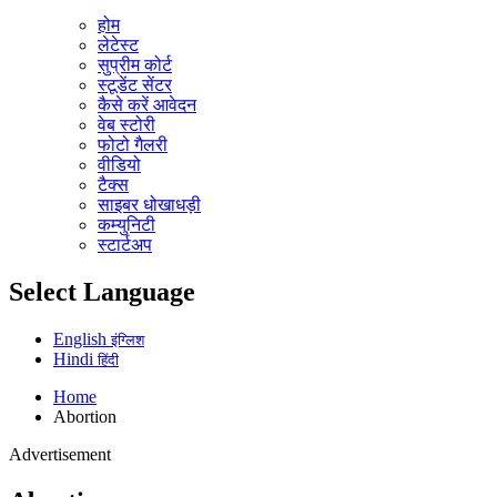
होम
लेटेस्ट
सुप्रीम कोर्ट
स्टूडेंट सेंटर
कैसे करें आवेदन
वेब स्टोरी
फोटो गैलरी
वीडियो
टैक्स
साइबर धोखाधड़ी
कम्युनिटी
स्टार्टअप
Select Language
English
इंग्लिश
Hindi
हिंदी
Home
Abortion
Advertisement