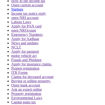
How to file income tax
Open current account
Startups
Income tax notice reply
open NRI account
Labour Laws
Apply for PAN card
open NROcount
Emergency Numbers
Apply for Aadhaar
News and updates
NCLT
Apply for passport
motor vehicle act
Frauds and Phishing
Apply for insurance claims.
Propert registration
ITR Forms
Claims for deceased account
Buying or selling property.
Open bank account
Ask an expert online
Property registration
Environmental Laws
Capital gains tax