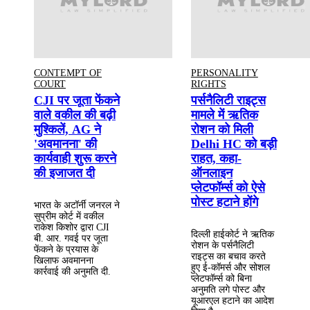
CONTEMPT OF
PERSONALITY
COURT
RIGHTS
CJI पर जूता फेंकने
पर्सनैलिटी राइट्स
वाले वकील की बढ़ी
मामले में ऋतिक
मुश्किलें, AG ने
रोशन को मिली
'अवमानना' की
Delhi HC को बड़ी
कार्यवाही शुरू करने
राहत, कहा-
की इजाजत दी
ऑनलाइन
प्लेटफॉर्म्स को ऐसे
पोस्ट हटाने होंगे
भारत के अटॉर्नी जनरल ने
सुप्रीम कोर्ट में वकील
राकेश किशोर द्वारा CJI
दिल्ली हाईकोर्ट ने ऋतिक
बी. आर. गवई पर जूता
रोशन के पर्सनैलिटी
फेंकने के प्रयास के
राइट्स का बचाव करते
खिलाफ अवमानना
हुए ई-कॉमर्स और सोशल
कार्रवाई की अनुमति दी.
प्लेटफॉर्म्स को बिना
अनुमति लगे पोस्ट और
यूआरएल हटाने का आदेश