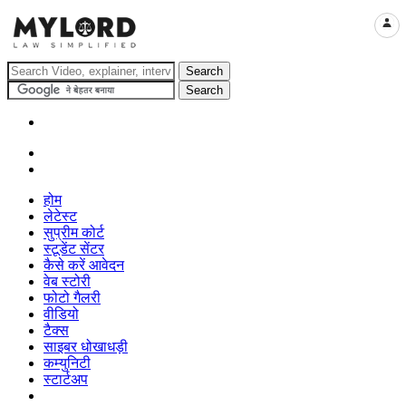
LOGI
होम
लेटेस्ट
सुप्रीम कोर्ट
स्टूडेंट सेंटर
कैसे करें आवेदन
वेब स्टोरी
फोटो गैलरी
वीडियो
टैक्स
साइबर धोखाधड़ी
कम्युनिटी
स्टार्टअप