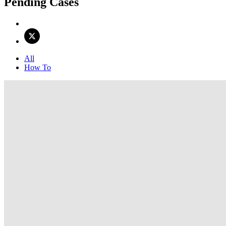
Pending Cases
All
How To