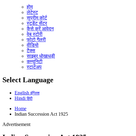
होम
लेटेस्ट
सुप्रीम कोर्ट
स्टूडेंट सेंटर
कैसे करें आवेदन
वेब स्टोरी
फोटो गैलरी
वीडियो
टैक्स
साइबर धोखाधड़ी
कम्युनिटी
स्टार्टअप
Select Language
English
इंग्लिश
Hindi
हिंदी
Home
Indian Succession Act 1925
Advertisement