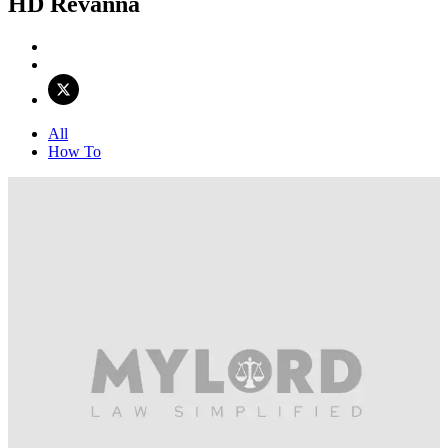
HD Revanna
All
How To