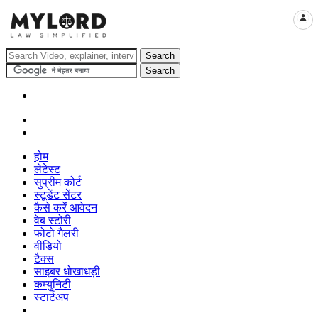
LOGI
होम
लेटेस्ट
सुप्रीम कोर्ट
स्टूडेंट सेंटर
कैसे करें आवेदन
वेब स्टोरी
फोटो गैलरी
वीडियो
टैक्स
साइबर धोखाधड़ी
कम्युनिटी
स्टार्टअप