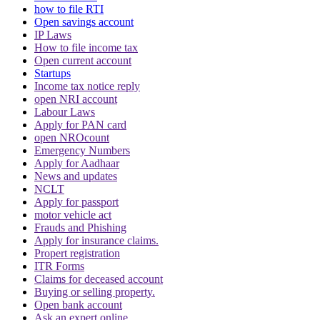
how to file RTI
Open savings account
IP Laws
How to file income tax
Open current account
Startups
Income tax notice reply
open NRI account
Labour Laws
Apply for PAN card
open NROcount
Emergency Numbers
Apply for Aadhaar
News and updates
NCLT
Apply for passport
motor vehicle act
Frauds and Phishing
Apply for insurance claims.
Propert registration
ITR Forms
Claims for deceased account
Buying or selling property.
Open bank account
Ask an expert online