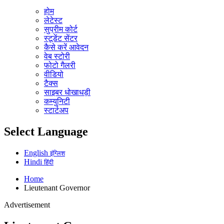
होम
लेटेस्ट
सुप्रीम कोर्ट
स्टूडेंट सेंटर
कैसे करें आवेदन
वेब स्टोरी
फोटो गैलरी
वीडियो
टैक्स
साइबर धोखाधड़ी
कम्युनिटी
स्टार्टअप
Select Language
English
इंग्लिश
Hindi
हिंदी
Home
Lieutenant Governor
Advertisement