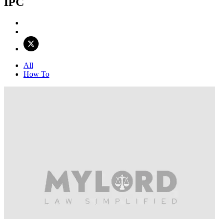
IPC
All
How To