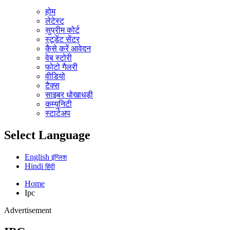
होम
लेटेस्ट
सुप्रीम कोर्ट
स्टूडेंट सेंटर
कैसे करें आवेदन
वेब स्टोरी
फोटो गैलरी
वीडियो
टैक्स
साइबर धोखाधड़ी
कम्युनिटी
स्टार्टअप
Select Language
English
इंग्लिश
Hindi
हिंदी
Home
Ipc
Advertisement