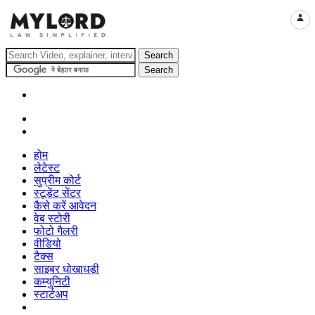
LOGI
होम
लेटेस्ट
सुप्रीम कोर्ट
स्टूडेंट सेंटर
कैसे करें आवेदन
वेब स्टोरी
फोटो गैलरी
वीडियो
टैक्स
साइबर धोखाधड़ी
कम्युनिटी
स्टार्टअप