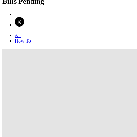
Bills Pending
All
How To