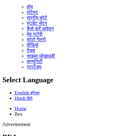
होम
लेटेस्ट
सुप्रीम कोर्ट
स्टूडेंट सेंटर
कैसे करें आवेदन
वेब स्टोरी
फोटो गैलरी
वीडियो
टैक्स
साइबर धोखाधड़ी
कम्युनिटी
स्टार्टअप
Select Language
English
इंग्लिश
Hindi
हिंदी
Home
Bea
Advertisement