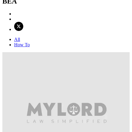
BEA
All
How To