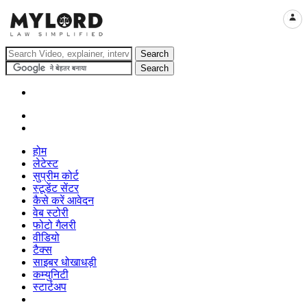
LOGI
होम
लेटेस्ट
सुप्रीम कोर्ट
स्टूडेंट सेंटर
कैसे करें आवेदन
वेब स्टोरी
फोटो गैलरी
वीडियो
टैक्स
साइबर धोखाधड़ी
कम्युनिटी
स्टार्टअप