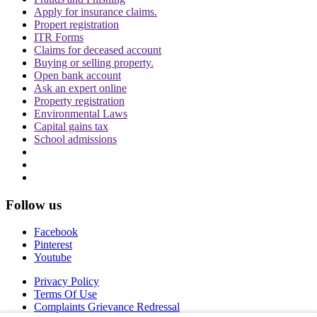
Apply for insurance claims.
Propert registration
ITR Forms
Claims for deceased account
Buying or selling property.
Open bank account
Ask an expert online
Property registration
Environmental Laws
Capital gains tax
School admissions
Follow us
Facebook
Pinterest
Youtube
Privacy Policy
Terms Of Use
Complaints Grievance Redressal