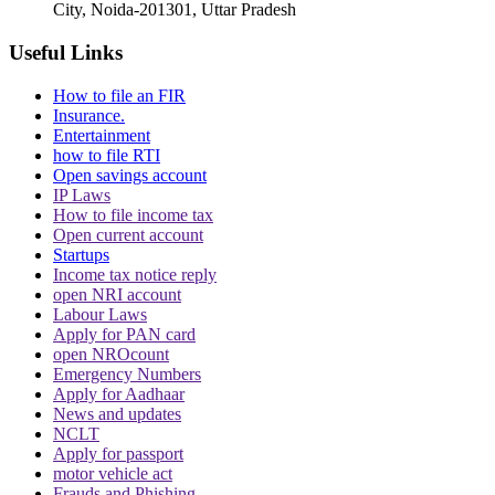
City, Noida-201301, Uttar Pradesh
Useful Links
How to file an FIR
Insurance.
Entertainment
how to file RTI
Open savings account
IP Laws
How to file income tax
Open current account
Startups
Income tax notice reply
open NRI account
Labour Laws
Apply for PAN card
open NROcount
Emergency Numbers
Apply for Aadhaar
News and updates
NCLT
Apply for passport
motor vehicle act
Frauds and Phishing