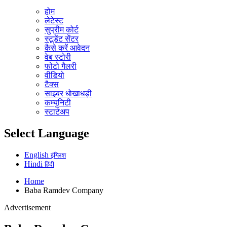
होम
लेटेस्ट
सुप्रीम कोर्ट
स्टूडेंट सेंटर
कैसे करें आवेदन
वेब स्टोरी
फोटो गैलरी
वीडियो
टैक्स
साइबर धोखाधड़ी
कम्युनिटी
स्टार्टअप
Select Language
English
इंग्लिश
Hindi
हिंदी
Home
Baba Ramdev Company
Advertisement