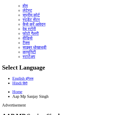
होम
लेटेस्ट
सुप्रीम कोर्ट
स्टूडेंट सेंटर
कैसे करें आवेदन
वेब स्टोरी
फोटो गैलरी
वीडियो
टैक्स
साइबर धोखाधड़ी
कम्युनिटी
स्टार्टअप
Select Language
English
इंग्लिश
Hindi
हिंदी
Home
Aap Mp Sanjay Singh
Advertisement