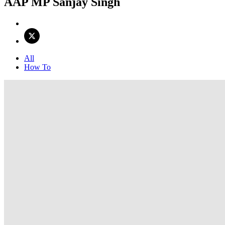
AAP MP Sanjay Singh
All
How To