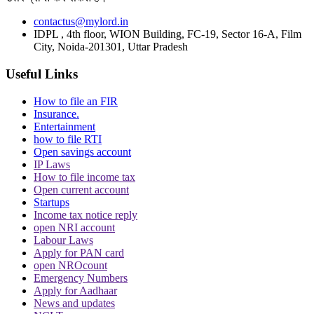
contactus@mylord.in
IDPL , 4th floor, WION Building, FC-19, Sector 16-A, Film
City, Noida-201301, Uttar Pradesh
Useful Links
How to file an FIR
Insurance.
Entertainment
how to file RTI
Open savings account
IP Laws
How to file income tax
Open current account
Startups
Income tax notice reply
open NRI account
Labour Laws
Apply for PAN card
open NROcount
Emergency Numbers
Apply for Aadhaar
News and updates