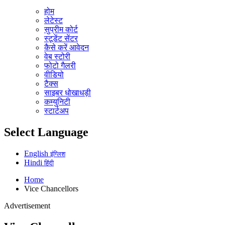
होम
लेटेस्ट
सुप्रीम कोर्ट
स्टूडेंट सेंटर
कैसे करें आवेदन
वेब स्टोरी
फोटो गैलरी
वीडियो
टैक्स
साइबर धोखाधड़ी
कम्युनिटी
स्टार्टअप
Select Language
English
इंग्लिश
Hindi
हिंदी
Home
Vice Chancellors
Advertisement