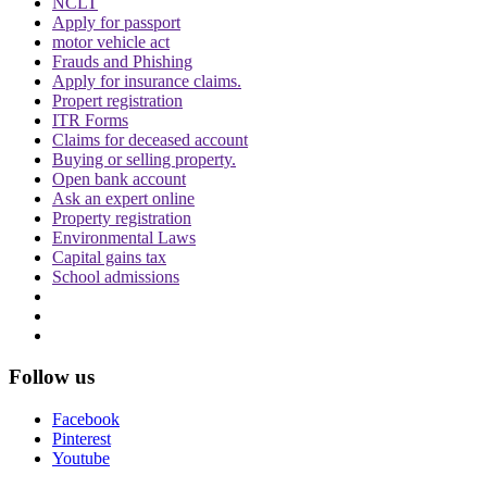
NCLT
Apply for passport
motor vehicle act
Frauds and Phishing
Apply for insurance claims.
Propert registration
ITR Forms
Claims for deceased account
Buying or selling property.
Open bank account
Ask an expert online
Property registration
Environmental Laws
Capital gains tax
School admissions
Follow us
Facebook
Pinterest
Youtube