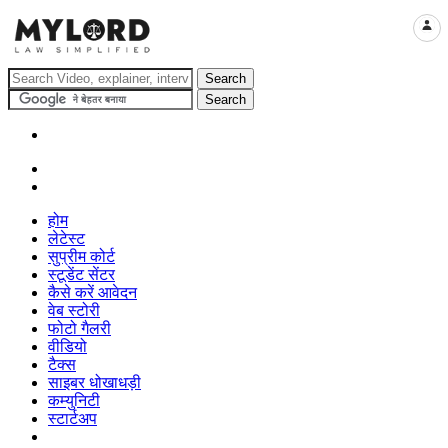
LOGI
होम
लेटेस्ट
सुप्रीम कोर्ट
स्टूडेंट सेंटर
कैसे करें आवेदन
वेब स्टोरी
फोटो गैलरी
वीडियो
टैक्स
साइबर धोखाधड़ी
कम्युनिटी
स्टार्टअप