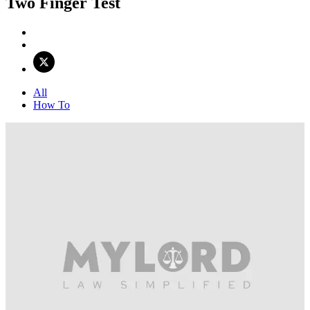
Two Finger Test
All
How To