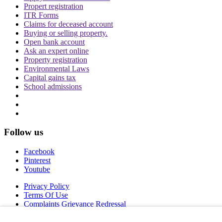
Propert registration
ITR Forms
Claims for deceased account
Buying or selling property.
Open bank account
Ask an expert online
Property registration
Environmental Laws
Capital gains tax
School admissions
Follow us
Facebook
Pinterest
Youtube
Privacy Policy
Terms Of Use
Complaints Grievance Redressal
Copyright © 2026 IDPL. All rights reserved.