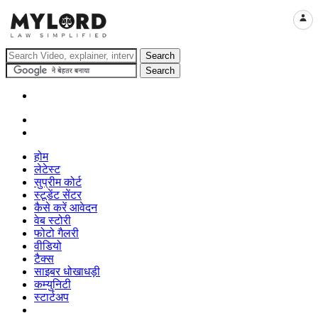
LOGI
होम
लेटेस्ट
सुप्रीम कोर्ट
स्टूडेंट सेंटर
कैसे करें आवेदन
वेब स्टोरी
फोटो गैलरी
वीडियो
टैक्स
साइबर धोखाधड़ी
कम्युनिटी
स्टार्टअप