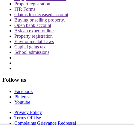
Propert registration
ITR Forms
Claims for deceased account
Buying or selling property.
Open bank account
Ask an expert online
Property registration
Environmental Laws
Capital gains tax
School admissions
Follow us
Facebook
Pinterest
Youtube
Privacy Policy
Terms Of Use
Complaints Grievance Redressal
Copyright © 2026 IDPL. All rights reserved.