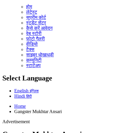
होम
लेटेस्ट
सुप्रीम कोर्ट
स्टूडेंट सेंटर
कैसे करें आवेदन
वेब स्टोरी
फोटो गैलरी
वीडियो
टैक्स
साइबर धोखाधड़ी
कम्युनिटी
स्टार्टअप
Select Language
English
इंग्लिश
Hindi
हिंदी
Home
Gangster Mukhtar Ansari
Advertisement