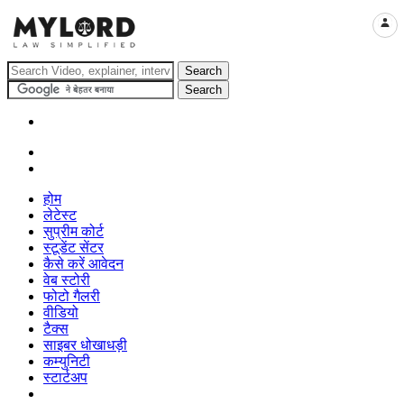
LOGI
होम
लेटेस्ट
सुप्रीम कोर्ट
स्टूडेंट सेंटर
कैसे करें आवेदन
वेब स्टोरी
फोटो गैलरी
वीडियो
टैक्स
साइबर धोखाधड़ी
कम्युनिटी
स्टार्टअप