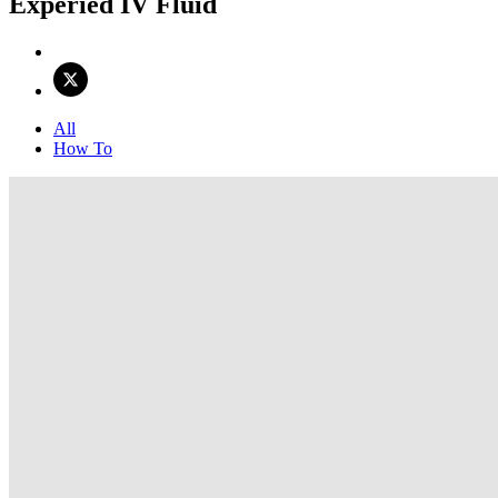
Experied IV Fluid
All
How To