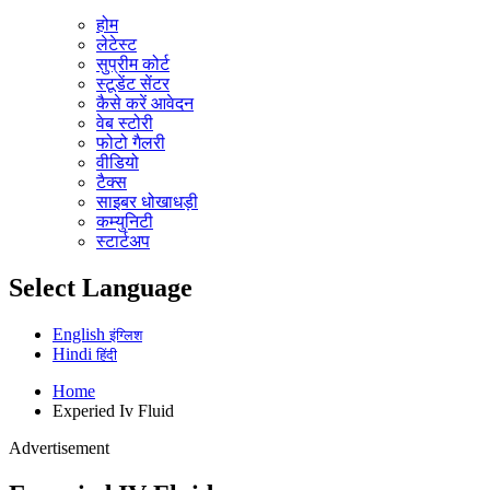
होम
लेटेस्ट
सुप्रीम कोर्ट
स्टूडेंट सेंटर
कैसे करें आवेदन
वेब स्टोरी
फोटो गैलरी
वीडियो
टैक्स
साइबर धोखाधड़ी
कम्युनिटी
स्टार्टअप
Select Language
English
इंग्लिश
Hindi
हिंदी
Home
Experied Iv Fluid
Advertisement