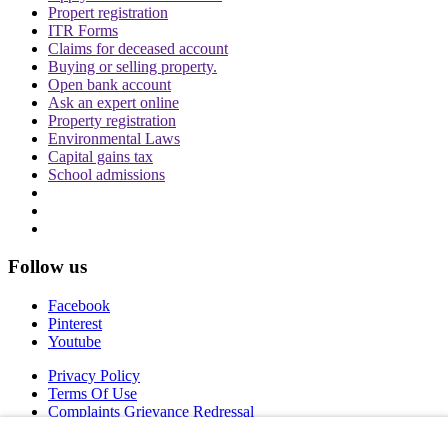
Propert registration
ITR Forms
Claims for deceased account
Buying or selling property.
Open bank account
Ask an expert online
Property registration
Environmental Laws
Capital gains tax
School admissions
Follow us
Facebook
Pinterest
Youtube
Privacy Policy
Terms Of Use
Complaints Grievance Redressal
Copyright © 2026 IDPL. All rights reserved.