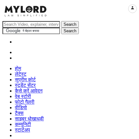
LOGI
होम
लेटेस्ट
सुप्रीम कोर्ट
स्टूडेंट सेंटर
कैसे करें आवेदन
वेब स्टोरी
फोटो गैलरी
वीडियो
टैक्स
साइबर धोखाधड़ी
कम्युनिटी
स्टार्टअप