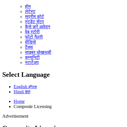
होम
लेटेस्ट
सुप्रीम कोर्ट
स्टूडेंट सेंटर
कैसे करें आवेदन
वेब स्टोरी
फोटो गैलरी
वीडियो
टैक्स
साइबर धोखाधड़ी
कम्युनिटी
स्टार्टअप
Select Language
English
इंग्लिश
Hindi
हिंदी
Home
Composite Licensing
Advertisement