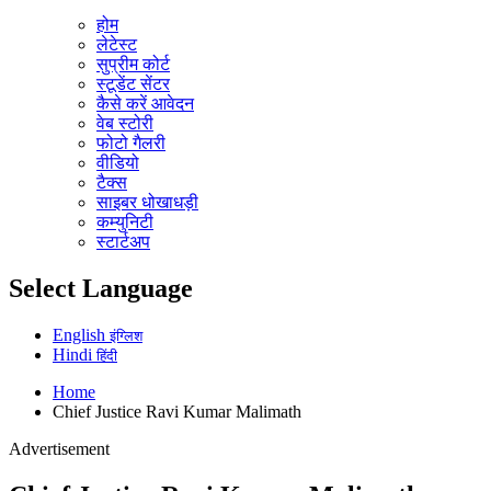
होम
लेटेस्ट
सुप्रीम कोर्ट
स्टूडेंट सेंटर
कैसे करें आवेदन
वेब स्टोरी
फोटो गैलरी
वीडियो
टैक्स
साइबर धोखाधड़ी
कम्युनिटी
स्टार्टअप
Select Language
English
इंग्लिश
Hindi
हिंदी
Home
Chief Justice Ravi Kumar Malimath
Advertisement