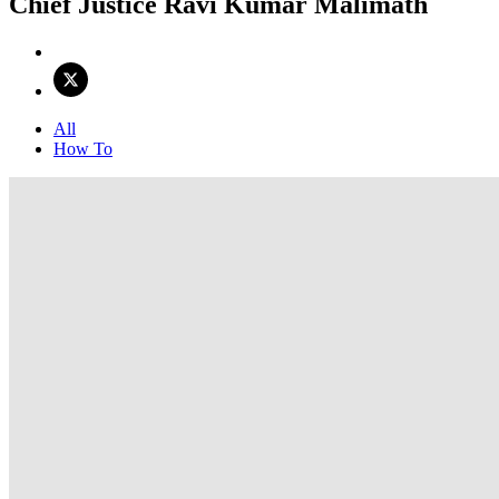
Chief Justice Ravi Kumar Malimath
All
How To