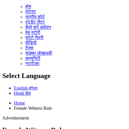
होम
लेटेस्ट
सुप्रीम कोर्ट
स्टूडेंट सेंटर
कैसे करें आवेदन
वेब स्टोरी
फोटो गैलरी
वीडियो
टैक्स
साइबर धोखाधड़ी
कम्युनिटी
स्टार्टअप
Select Language
English
इंग्लिश
Hindi
हिंदी
Home
Female Witness Rule
Advertisement