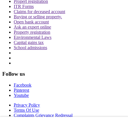
Propert registration
ITR Forms
Claims for deceased account
Buying or selling property.
Open bank account
Ask an expert online
Property registration
Environmental Laws
Capital gains tax
School admissions
Follow us
Facebook
Pinterest
Youtube
Privacy Policy
Terms Of Use
Complaints Grievance Redressal
Copyright © 2026 IDPL. All rights reserved.