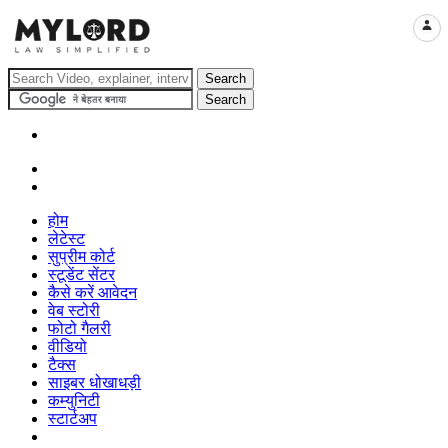
LOGI
होम
लेटेस्ट
सुप्रीम कोर्ट
स्टूडेंट सेंटर
कैसे करें आवेदन
वेब स्टोरी
फोटो गैलरी
वीडियो
टैक्स
साइबर धोखाधड़ी
कम्युनिटी
स्टार्टअप