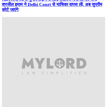
शरजील इमाम ने Delhi Court से याचिका वापस ली, अब सुप्रीम
कोर्ट जाएंगे