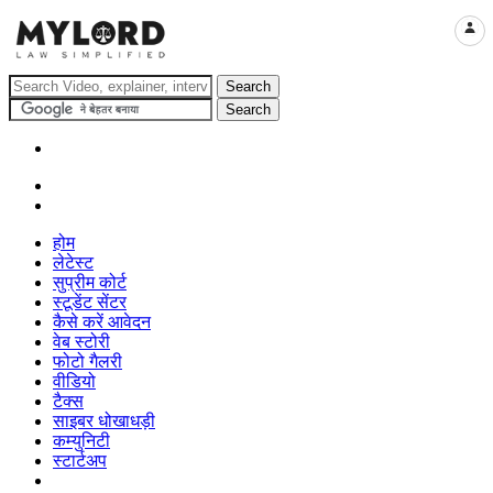
LOGI
होम
लेटेस्ट
सुप्रीम कोर्ट
स्टूडेंट सेंटर
कैसे करें आवेदन
वेब स्टोरी
फोटो गैलरी
वीडियो
टैक्स
साइबर धोखाधड़ी
कम्युनिटी
स्टार्टअप