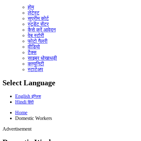
होम
लेटेस्ट
सुप्रीम कोर्ट
स्टूडेंट सेंटर
कैसे करें आवेदन
वेब स्टोरी
फोटो गैलरी
वीडियो
टैक्स
साइबर धोखाधड़ी
कम्युनिटी
स्टार्टअप
Select Language
English
इंग्लिश
Hindi
हिंदी
Home
Domestic Workers
Advertisement