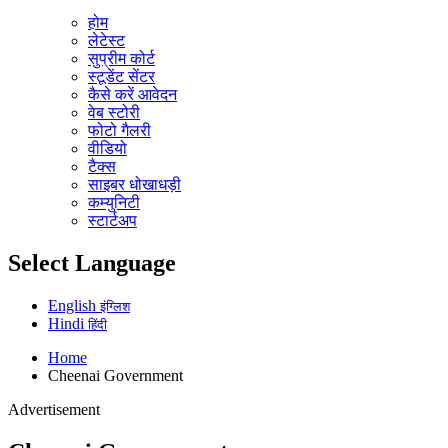
होम
लेटेस्ट
सुप्रीम कोर्ट
स्टूडेंट सेंटर
कैसे करें आवेदन
वेब स्टोरी
फोटो गैलरी
वीडियो
टैक्स
साइबर धोखाधड़ी
कम्युनिटी
स्टार्टअप
Select Language
English
इंग्लिश
Hindi
हिंदी
Home
Cheenai Government
Advertisement