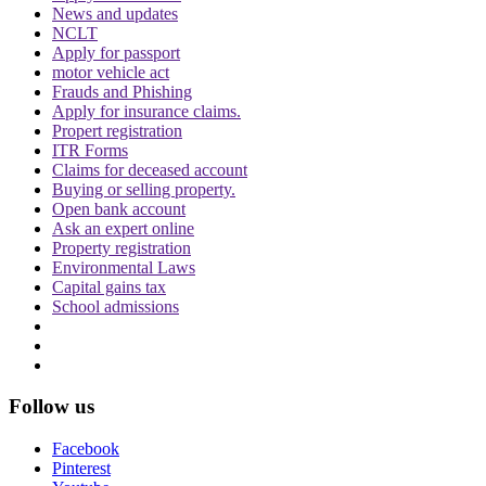
News and updates
NCLT
Apply for passport
motor vehicle act
Frauds and Phishing
Apply for insurance claims.
Propert registration
ITR Forms
Claims for deceased account
Buying or selling property.
Open bank account
Ask an expert online
Property registration
Environmental Laws
Capital gains tax
School admissions
Follow us
Facebook
Pinterest