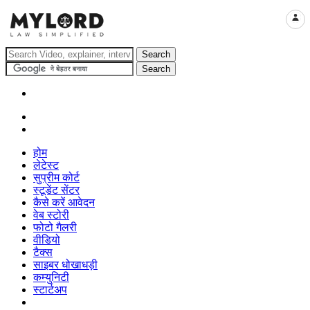
LOGI
होम
लेटेस्ट
सुप्रीम कोर्ट
स्टूडेंट सेंटर
कैसे करें आवेदन
वेब स्टोरी
फोटो गैलरी
वीडियो
टैक्स
साइबर धोखाधड़ी
कम्युनिटी
स्टार्टअप