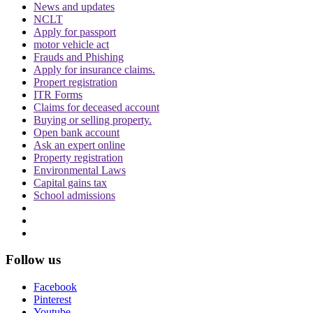
News and updates
NCLT
Apply for passport
motor vehicle act
Frauds and Phishing
दिवाली पर Delhi-NCR के लोग फोड़ सकेंगे पटाखें,
Apply for insurance claims.
इन शर्तों के साथ सुप्रीम कोर्ट ने दी ये इजाजत
Propert registration
ITR Forms
Claims for deceased account
Buying or selling property.
Open bank account
Ask an expert online
Property registration
Environmental Laws
Capital gains tax
बिहार विधानसभा चुनाव लड़ने के लिए अंतरिम जमानत
School admissions
की मांग, शरजील इमाम ने Delhi Court से याचिका
वापस ली, अब सुप्रीम कोर्ट जाएंगे
Follow us
Facebook
Pinterest
थानों में लोगों की मौत के मामले में सुप्रीम कोर्ट सख्त,
Youtube