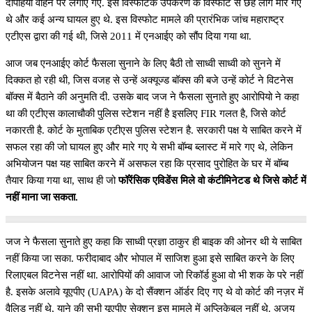
दोपहिया वाहन पर लगाए गए. इस विस्फोटक उपकरण के विस्फोट से छह लोग मारे गए
थे और कई अन्य घायल हुए थे. इस विस्फोट मामले की प्रारंभिक जांच महाराष्ट्र
एटीएस द्वारा की गई थी, जिसे 2011 में एनआईए को सौंप दिया गया था.
आज जब एनआईए कोर्ट फैसला सुनाने के लिए बैठी तो साध्वी साध्वी को सुनने में
दिक्कत हो रही थी, जिस वजह से उन्हें अक्यूज्ड बॉक्स की बजे उन्हें कोर्ट ने विटनेस
बॉक्स में बैठाने की अनुमति दी. उसके बाद जज ने फैसला सुनाते हुए आरोपियो ने कहा
था की एटीएस कालाचौकी पुलिस स्टेशन नहीं है इसलिए FIR गलत है, जिसे कोर्ट
नकारती है. कोर्ट के मुताबिक एटीएस पुलिस स्टेशन है. सरकारी पक्ष ये साबित करने में
सफल रहा की जो घायल हुए और मारे गए ये सभी बॉम्ब ब्लास्ट में मारे गए थे, लेकिन
अभियोजन पक्ष यह साबित करने में असफल रहा कि प्रसाद पुरोहित के घर में बॉम्ब
तैयार किया गया था, साथ ही जो
फॉरेंसिक एविडेंस मिले वो कंटीमिनेटड थे जिसे कोर्ट में
नहीं माना जा सकता.
जज ने फैसला सुनाते हुए कहा कि साध्वी प्रज्ञा ठाकुर ही बाइक की ओनर थी ये साबित
नहीं किया जा सका. फरीदाबाद और भोपाल में साजिश हुआ इसे साबित करने के लिए
रिलाएबल विटनेस नहीं था. आरोपियों की आवाज जो रिकॉर्ड हुआ वो भी शक के परे नहीं
है. इसके अलावे यूएपीए (UAPA) के दो सैंक्शन ऑर्डर दिए गए थे वो कोर्ट की नज़र में
वैलिड नहीं थे, याने की सभी यूएपीए सेक्शन इस मामले में अप्लिकेबल नहीं थे. अजय