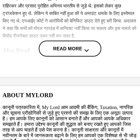
राहिरकर और प्रसाद पुरोहित अभिनव भारतीय से जुड़े थे. इसको लेकर कुछ
ट्रांजकेशन हुए थे. लेकिन ये साबित नहीं हुआ की ये अमाउंट धमाके के लिए इस्तेमाल
किए गए थे. एनआईए कोर्ट ने आरोपियों को बेनिफिट डाउट देते हुए बरी किया. अदालत
ने कहा कि सभी को मोरल ग्राउंड में कन्विक्ट नहीं किया जा सकता और इस मामले को
बियोंड रीजनेबल डाउट प्रूव नहीं कर सका है.
READ MORE
Also Read
26/11 के आरोपी ताहव्वुर राणा को न्यायिक हिरासत में भेजा गया, 6 जून को
होगी अगली पेशी
मालेगांव बम विस्फोट मामले में 31 जुलाई को NIA Court सुनाएगी फैसला,
प्रज्ञा सिंह ठाकुर समेत सात लोग आरोपी
ABOUT MYLORD
NIA की वो दलीलें जिसे सुनकर Delhi Court ने तहव्वुर राणा की कस्टडी
12 दिन के लिए बढ़ा दिया
कानूनी पत्रकारिता में, My Lord आम आदमी की बैंकिंग, Taxation, नागरिक
और सूचना प्रौद्योगिकी से जुड़े हुए प्रश्नो की समझ के लिए एक अनूठा उत्पाद
More News
है। हम आपके लिए कानूनों को आसान बनाते हैं और आपको आपके अधिकार
समझाते हैं। हमारा उद्देश्य कानूनों की शुद्धता को बनाए रखते हुए आपको जिस
तरह से आप चाहते हैं उसे पेश करना है। कानूनी साक्षरता और कानूनों में
Topics
नवीनतम के बारे में जागरूकता बढ़ाने के लिए हम आपको एक विशेषज्ञ से भी जोड़