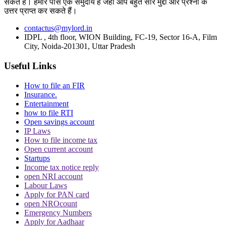
Malegaon Blast case
NIA court
सकते हैं। हमारे पास एक समुदाय है जहां आप बहुत सारे मुद्दों और प्रश्नों के
उत्तर प्राप्त कर सकते हैं।
Trending in Hindi
contactus@mylord.in
IDPL , 4th floor, WION Building, FC-19, Sector 16-A, Film
City, Noida-201301, Uttar Pradesh
Useful Links
How to file an FIR
CJI पर जूता फेंकने वाले वकील की बढ़ी मुश्किलें, AG
Insurance.
ने 'अवमानना' की कार्यवाही शुरू करने की इजाजत दी
Entertainment
how to file RTI
Open savings account
IP Laws
How to file income tax
Open current account
Startups
Income tax notice reply
open NRI account
पर्सनैलिटी राइट्स मामले में ऋतिक रोशन को मिली
Labour Laws
Delhi HC को बड़ी राहत, कहा- ऑनलाइन प्लेटफॉर्म्स
Apply for PAN card
को ऐसे पोस्ट हटाने होंगे
open NROcount
Emergency Numbers
Apply for Aadhaar