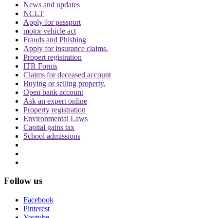
News and updates
NCLT
Apply for passport
motor vehicle act
Frauds and Phishing
दिवाली पर Delhi-NCR के लोग फोड़ सकेंगे पटाखें,
Apply for insurance claims.
इन शर्तों के साथ सुप्रीम कोर्ट ने दी ये इजाजत
Propert registration
ITR Forms
Claims for deceased account
Buying or selling property.
Open bank account
Ask an expert online
Property registration
Environmental Laws
Capital gains tax
बिहार विधानसभा चुनाव लड़ने के लिए अंतरिम जमानत
School admissions
की मांग, शरजील इमाम ने Delhi Court से याचिका
वापस ली, अब सुप्रीम कोर्ट जाएंगे
Follow us
Facebook
Pinterest
Youtube