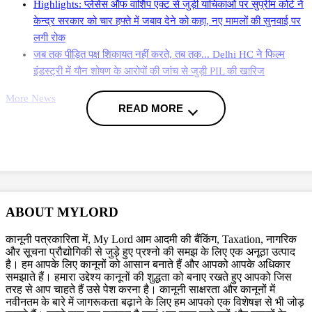
Highlights: प्लेसेस ऑफ वार्शिप एक्ट से जुड़ी याचिकाओं पर सुप्रीम कोर्ट ने
केन्द्र सरकार को चार हफ्ते में जबाव देने को कहा, नए मामलों की सुनवाई पर
लगी रोक
जब तक पीड़ित पक्ष शिकायत नहीं करते, तब तक... Delhi HC ने फिल्म
इंडस्ट्री में यौन शोषण के आरोपों की जांच से जुड़ी PIL की खारिज
More News
READ MORE
इन मंदिरों के मेले का प्रबंधन है 'सरकारी'
याचिका में राज्य सरकार की 18 सितंबर और 3 नवंबर 2017 की अधिसूचना को रद्द
करने की मांग की गई है, जिसके अनुसार मां ललिता देवी शक्तिपीठ, मां पाटेश्वरी
शक्तिपीठ देवीपाटन, तुलसीपुर बलरामपुर, नैमिषारण्य सीतापुर, मां विंध्यवासिनी
ABOUT MYLORD
शक्तिपीठ मिर्जापुर और शाकुंभरी माता मंदिर सहारनपुर में आयोजित मेलों को सरकारी
मेला घोषित किया गया है.
कानूनी पत्रकारिता में, My Lord आम आदमी की बैंकिंग, Taxation, नागरिक
और सूचना प्रौद्योगिकी से जुड़े हुए प्रश्नो की समझ के लिए एक अनूठा उत्पाद
है। हम आपके लिए कानूनों को आसान बनाते हैं और आपको आपके अधिकार
समझाते हैं। हमारा उद्देश्य कानूनों की शुद्धता को बनाए रखते हुए आपको जिस
Topics
तरह से आप चाहते हैं उसे पेश करना है। कानूनी साक्षरता और कानूनों में
नवीनतम के बारे में जागरूकता बढ़ाने के लिए हम आपको एक विशेषज्ञ से भी जोड़
Temple Fairs as government fairs
Allahabad High Cout
January 17