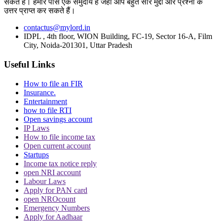
सकते हैं। हमारे पास एक समुदाय है जहां आप बहुत सारे मुद्दों और प्रश्नों के
MY Lord
mylord Hindi
Temple fairs
उत्तर प्राप्त कर सकते हैं।
Trending in Hindi
contactus@mylord.in
IDPL , 4th floor, WION Building, FC-19, Sector 16-A, Film
City, Noida-201301, Uttar Pradesh
Useful Links
How to file an FIR
CJI पर जूता फेंकने वाले वकील की बढ़ी मुश्किलें, AG
Insurance.
ने 'अवमानना' की कार्यवाही शुरू करने की इजाजत दी
Entertainment
how to file RTI
Open savings account
IP Laws
How to file income tax
Open current account
Startups
Income tax notice reply
open NRI account
पर्सनैलिटी राइट्स मामले में ऋतिक रोशन को मिली
Labour Laws
Delhi HC को बड़ी राहत, कहा- ऑनलाइन प्लेटफॉर्म्स
Apply for PAN card
open NROcount
को ऐसे पोस्ट हटाने होंगे
Emergency Numbers
Apply for Aadhaar