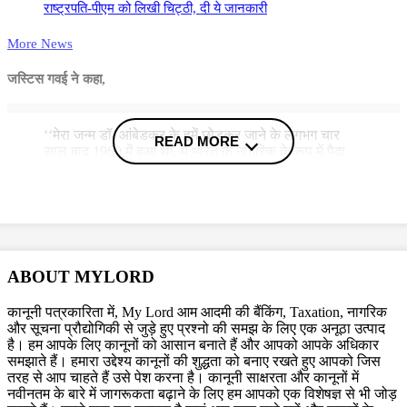
राष्ट्रपति-पीएम को लिखी चिट्ठी, दी ये जानकारी
More News
जस्टिस गवई ने कहा,
‘‘मेरा जन्म डॉ. आंबेडकर के हमें छोड़कर जाने के लगभग चार
READ MORE
साल बाद 1960 में हुआ था. मैं भारत के नागरिक के रूप में पैदा
हुआ था, न कि अछूत के रूप में. डॉ. आंबेडकर की उपस्थिति
हमेशा मेरे घर में महसूस की जाती थी. छोटी उम्र से ही मैं उनके
साहस, उनकी बुद्धिमत्ता, समानता के लिए उनके अथक प्रयास
की कहानियां सुनता था. वे कहानियां मेरे मूल्यों, मेरे दृष्टिकोण और
मेरे उद्देश्य का हिस्सा बन गईं.’’
जस्टिस गवई ने आगे कहा,
ABOUT MYLORD
‘‘प्रत्येक नागरिक को संवैधानिक संरक्षण का पूरा लाभ प्राप्त
कानूनी पत्रकारिता में, My Lord आम आदमी की बैंकिंग, Taxation, नागरिक
होने से संबंधित डॉ. आंबेडकर का समाज के लिए दृष्टिकोण
और सूचना प्रौद्योगिकी से जुड़े हुए प्रश्नो की समझ के लिए एक अनूठा उत्पाद
न्यायपालिका, कानून और कार्यकारी आदेशों के माध्यम से लगातार
है। हम आपके लिए कानूनों को आसान बनाते हैं और आपको आपके अधिकार
साकार हो रहा है...’’
समझाते हैं। हमारा उद्देश्य कानूनों की शुद्धता को बनाए रखते हुए आपको जिस
तरह से आप चाहते हैं उसे पेश करना है। कानूनी साक्षरता और कानूनों में
उन्होंने कहा कि यह गर्व की बात है कि देश ने पिछले 75 वर्षों में दो महिला राष्ट्रपति देखे
नवीनतम के बारे में जागरूकता बढ़ाने के लिए हम आपको एक विशेषज्ञ से भी जोड़
हैं और अब हमारे पास एक ऐसी महिला राष्ट्रपति (द्रौपदी मुर्मू) हैं, जो आदिवासी क्षेत्र