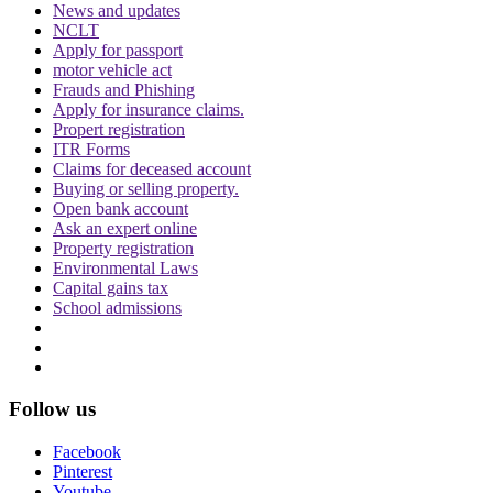
प्रदेश सरकार द्वारा जारी अधिसूचना को चुनौती दी है.
News and updates
NCLT
Apply for passport
Topics
motor vehicle act
Frauds and Phishing
Mathura Banke Bihari
Mandir corridor
Supreme Court
UP
Apply for insurance claims.
Government
Propert registration
Trending in Hindi
ITR Forms
Claims for deceased account
Buying or selling property.
Open bank account
Ask an expert online
Property registration
Environmental Laws
Capital gains tax
CJI पर जूता फेंकने वाले वकील की बढ़ी मुश्किलें, AG
School admissions
ने 'अवमानना' की कार्यवाही शुरू करने की इजाजत दी
Follow us
Facebook
Pinterest
Youtube