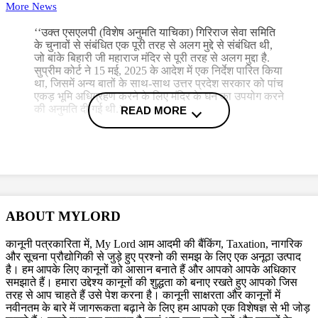
More News
‘‘उक्त एसएलपी (विशेष अनुमति याचिका) गिरिराज सेवा समिति
के चुनावों से संबंधित एक पूरी तरह से अलग मुद्दे से संबंधित थी,
जो बांके बिहारी जी महाराज मंदिर से पूरी तरह से अलग मुद्दा है.
सुप्रीम कोर्ट ने 15 मई, 2025 के आदेश में एक निर्देश पारित किया
था, जिसमें अन्य बातों के साथ-साथ उत्तर प्रदेश सरकार को पांच
एकड़ भूमि अधिग्रहण करने के लिए मंदिर के धन का उपयोग करने
की अनुमति दी गई थी.’’
READ MORE
यह याचिका सोमवार (28 जुलाई) के दिन सुनवाई के लिए जस्टिस सूर्यकांत और
जस्टिस जॉयमाल्या बागची की पीठ के समक्ष सुनवाई के लिए सूचीबद्ध की गई है.
याचिका के अलावे, शीर्ष अदालत के 15 मई के आदेश के खिलाफ एक आवेदन भी दायर
ABOUT MYLORD
किया गया, जिसका मुख्य आधार यह था कि न तो मंदिर और न ही ‘सेवायतों’ को वर्तमान
विवाद में कभी पक्षकार बनाया गया. प्रबंधन समिति ने कहा कि विवादित अध्यादेश, बांके
कानूनी पत्रकारिता में, My Lord आम आदमी की बैंकिंग, Taxation, नागरिक
बिहारी मंदिर के प्रशासन के संबंध में इलाहाबाद हाई कोर्ट में लंबित जनहित याचिका के
और सूचना प्रौद्योगिकी से जुड़े हुए प्रश्नो की समझ के लिए एक अनूठा उत्पाद
परिणाम को अवैध रूप से रोकता है और विफल करता है. याचिका में कहा गया है कि ऐसे
है। हम आपके लिए कानूनों को आसान बनाते हैं और आपको आपके अधिकार
समझाते हैं। हमारा उद्देश्य कानूनों की शुद्धता को बनाए रखते हुए आपको जिस
अध्यादेश को पारित करना जो सीधे तौर पर हाई कोर्ट में लंबित मुद्दों से संबंधित है,
तरह से आप चाहते हैं उसे पेश करना है। कानूनी साक्षरता और कानूनों में
सरासर सत्ता का दुरुपयोग और असंवैधानिक है.
नवीनतम के बारे में जागरूकता बढ़ाने के लिए हम आपको एक विशेषज्ञ से भी जोड़