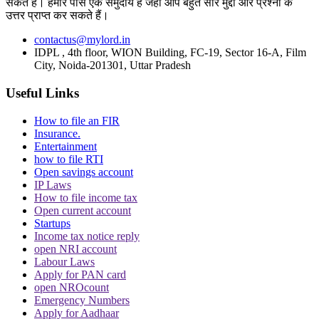
सकते हैं। हमारे पास एक समुदाय है जहां आप बहुत सारे मुद्दों और प्रश्नों के
उत्तर प्राप्त कर सकते हैं।
contactus@mylord.in
IDPL , 4th floor, WION Building, FC-19, Sector 16-A, Film
City, Noida-201301, Uttar Pradesh
पर्सनैलिटी राइट्स मामले में ऋतिक रोशन को मिली
Useful Links
Delhi HC को बड़ी राहत, कहा- ऑनलाइन प्लेटफॉर्म्स
को ऐसे पोस्ट हटाने होंगे
How to file an FIR
Insurance.
Entertainment
how to file RTI
Open savings account
IP Laws
How to file income tax
दिवाली पर Delhi-NCR के लोग फोड़ सकेंगे पटाखें,
Open current account
इन शर्तों के साथ सुप्रीम कोर्ट ने दी ये इजाजत
Startups
Income tax notice reply
open NRI account
Labour Laws
Apply for PAN card
open NROcount
Emergency Numbers
Apply for Aadhaar