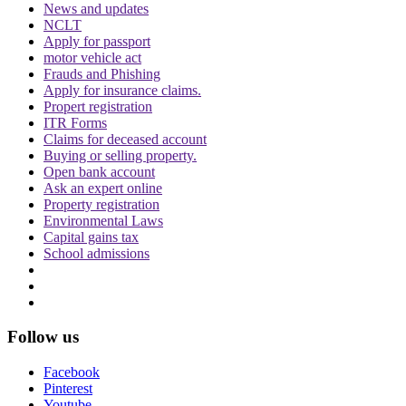
News and updates
को ऐसे पोस्ट हटाने होंगे
NCLT
Apply for passport
motor vehicle act
Frauds and Phishing
Apply for insurance claims.
Propert registration
ITR Forms
दिवाली पर Delhi-NCR के लोग फोड़ सकेंगे पटाखें,
Claims for deceased account
इन शर्तों के साथ सुप्रीम कोर्ट ने दी ये इजाजत
Buying or selling property.
Open bank account
Ask an expert online
Property registration
Environmental Laws
Capital gains tax
School admissions
बिहार विधानसभा चुनाव लड़ने के लिए अंतरिम जमानत
की मांग, शरजील इमाम ने Delhi Court से याचिका
Follow us
वापस ली, अब सुप्रीम कोर्ट जाएंगे
Facebook
Pinterest
Youtube