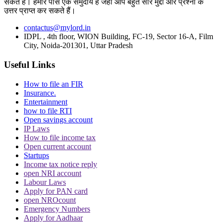
सकते हैं। हमारे पास एक समुदाय है जहां आप बहुत सारे मुद्दों और प्रश्नों के
उत्तर प्राप्त कर सकते हैं।
Topics
contactus@mylord.in
Pahalgam Attack
lawyers Protest
Punjab and Haryana HC
IDPL , 4th floor, WION Building, FC-19, Sector 16-A, Film
City, Noida-201301, Uttar Pradesh
Trending in Hindi
Useful Links
How to file an FIR
Insurance.
Entertainment
how to file RTI
CJI पर जूता फेंकने वाले वकील की बढ़ी मुश्किलें, AG
Open savings account
ने 'अवमानना' की कार्यवाही शुरू करने की इजाजत दी
IP Laws
How to file income tax
Open current account
Startups
Income tax notice reply
open NRI account
Labour Laws
Apply for PAN card
open NROcount
पर्सनैलिटी राइट्स मामले में ऋतिक रोशन को मिली
Emergency Numbers
Delhi HC को बड़ी राहत, कहा- ऑनलाइन प्लेटफॉर्म्स
Apply for Aadhaar