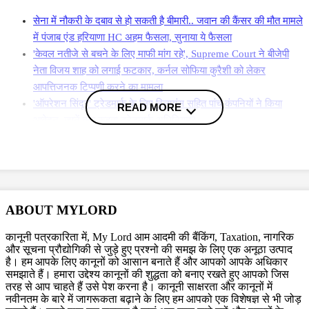
सेना में नौकरी के दबाव से हो सकती है बीमारी.. जवान की कैंसर की मौत मामले
में पंजाब एंड हरियाणा HC अहम फैसला, सुनाया ये फैसला
'केवल नतीजे से बचने के लिए माफी मांग रहे', Supreme Court ने बीजेपी
नेता विजय शाह को लगाई फटकार, कर्नल सोफिया कुरैशी को लेकर
आपत्तिजनक टिप्पणी करने का मामला
'ऑपरेशन सिंदूर' ट्रेडमार्क के लिए रिलायंस सहित पांच कंपनियों ने किया
READ MORE
आवेदन, जानें क्या कहता ट्रेडमार्क अधिनियम?
More News
पंजाब के पानी रोकने पर लगाया रोक
ABOUT MYLORD
बीबीएमबी ने पंजाब सरकार पर आरोप लगाया कि पंजाब पुलिस भाखड़ा नांगल बांध से
हरियाणा को पानी छोड़ने में बाधा डाल रही है। इसी कारण उन्होंने उच्च न्यायालय में
कानूनी पत्रकारिता में, My Lord आम आदमी की बैंकिंग, Taxation, नागरिक
याचिका दायर की थी. उच्च न्यायालय ने पंजाब सरकार को बांध के दैनिक संचालन में
और सूचना प्रौद्योगिकी से जुड़े हुए प्रश्नो की समझ के लिए एक अनूठा उत्पाद
है। हम आपके लिए कानूनों को आसान बनाते हैं और आपको आपके अधिकार
हस्तक्षेप करने से रोकने का आदेश दिया. हालांकि, अदालत ने यह भी स्पष्ट किया कि
समझाते हैं। हमारा उद्देश्य कानूनों की शुद्धता को बनाए रखते हुए आपको जिस
पंजाब पुलिस बांध और बीबीएमबी के कर्मचारियों की सुरक्षा कर सकती है.
तरह से आप चाहते हैं उसे पेश करना है। कानूनी साक्षरता और कानूनों में
नवीनतम के बारे में जागरूकता बढ़ाने के लिए हम आपको एक विशेषज्ञ से भी जोड़