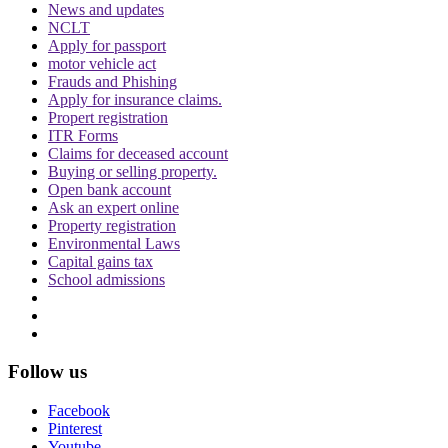
News and updates
NCLT
Apply for passport
motor vehicle act
Frauds and Phishing
Apply for insurance claims.
Propert registration
ITR Forms
पर्सनैलिटी राइट्स मामले में ऋतिक रोशन को मिली
Claims for deceased account
Delhi HC को बड़ी राहत, कहा- ऑनलाइन प्लेटफॉर्म्स
Buying or selling property.
को ऐसे पोस्ट हटाने होंगे
Open bank account
Ask an expert online
Property registration
Environmental Laws
Capital gains tax
School admissions
दिवाली पर Delhi-NCR के लोग फोड़ सकेंगे पटाखें,
इन शर्तों के साथ सुप्रीम कोर्ट ने दी ये इजाजत
Follow us
Facebook
Pinterest
Youtube