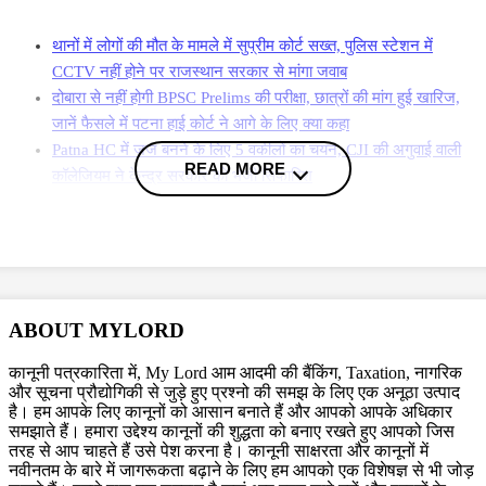
थानों में लोगों की मौत के मामले में सुप्रीम कोर्ट सख्त, पुलिस स्टेशन में
CCTV नहीं होने पर राजस्थान सरकार से मांगा जवाब
दोबारा से नहीं होगी BPSC Prelims की परीक्षा, छात्रों की मांग हुई खारिज,
जानें फैसले में पटना हाई कोर्ट ने आगे के लिए क्या कहा
Patna HC में जज बनने के लिए 5 वकीलों का चयन, CJI की अगुवाई वाली
READ MORE
कॉलेजियम ने केन्द्र सरकार को भेजी सिफारिश
More News
दूसरी बेंच ने भी मामले को सुना
पहले बीपीएससी परीक्षा को चुनौती देनेवाली याचिका पर सुनवाई की. 16 जनवरी को,
ABOUT MYLORD
जस्टिस अरविंद सिंह चंदेल की एकल बेंच ने पप्पू कुमार और अन्य द्वारा BPSC परीक्षा
कानूनी पत्रकारिता में, My Lord आम आदमी की बैंकिंग, Taxation, नागरिक
प्रक्रिया के संबंध में दायर एक अलग याचिका की सुनवाई की थी. बेंच ने BPSC और
और सूचना प्रौद्योगिकी से जुड़े हुए प्रश्नो की समझ के लिए एक अनूठा उत्पाद
राज्य सरकार से अपने उत्तर में हलफनामे दायर करने के लिए कहा. उन्होंने 31
है। हम आपके लिए कानूनों को आसान बनाते हैं और आपको आपके अधिकार
जनवरी को उत्तर दायर किया.
समझाते हैं। हमारा उद्देश्य कानूनों की शुद्धता को बनाए रखते हुए आपको जिस
तरह से आप चाहते हैं उसे पेश करना है। कानूनी साक्षरता और कानूनों में
नवीनतम के बारे में जागरूकता बढ़ाने के लिए हम आपको एक विशेषज्ञ से भी जोड़