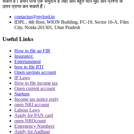
सकते हैं। हमारे पास एक समुदाय है जहां आप बहुत सारे मुद्दों और प्रश्नों के
बेंच ने परीक्षा परिणामों की घोषणा पर रोक लगाने से इनकार कर दिया, लेकिन यह स्पष्ट
उत्तर प्राप्त कर सकते हैं।
किया कि
मामले का अंतिम परिणाम BPSC PT परिणामों की वैधता निर्धारित करेगा. अब
contactus@mylord.in
इस मामले की अगली सुनवाई 28 फरवरी को निर्धारित की गई है.
IDPL , 4th floor, WION Building, FC-19, Sector 16-A, Film
City, Noida-201301, Uttar Pradesh
(खबर IANS इनपुट से है)
Useful Links
How to file an FIR
Insurance.
Topics
Entertainment
how to file RTI
BPSC Prelims Exam
70th BPSC Exam
CCTV Footage
Patna High
Open savings account
Court
IP Laws
How to file income tax
Trending in Hindi
Open current account
Startups
Income tax notice reply
open NRI account
Labour Laws
Apply for PAN card
open NROcount
CJI पर जूता फेंकने वाले वकील की बढ़ी मुश्किलें, AG
Emergency Numbers
ने 'अवमानना' की कार्यवाही शुरू करने की इजाजत दी
Apply for Aadhaar