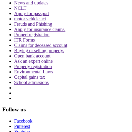
CJI पर जूता फेंकने वाले वकील की बढ़ी मुश्किलें, AG
News and updates
NCLT
ने 'अवमानना' की कार्यवाही शुरू करने की इजाजत दी
Apply for passport
motor vehicle act
Frauds and Phishing
Apply for insurance claims.
Propert registration
ITR Forms
Claims for deceased account
Buying or selling property.
पर्सनैलिटी राइट्स मामले में ऋतिक रोशन को मिली
Open bank account
Ask an expert online
Delhi HC को बड़ी राहत, कहा- ऑनलाइन प्लेटफॉर्म्स
Property registration
को ऐसे पोस्ट हटाने होंगे
Environmental Laws
Capital gains tax
School admissions
दिवाली पर Delhi-NCR के लोग फोड़ सकेंगे पटाखें,
Follow us
इन शर्तों के साथ सुप्रीम कोर्ट ने दी ये इजाजत
Facebook
Pinterest
Youtube