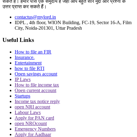
सकते हैं। हमारे पास एक समुदाय है जहां आप बहुत सारे मुद्दों और प्रश्नों के
उत्तर प्राप्त कर सकते हैं।
तमिल, तेलुगु और मलयालम फिल्मों में काम कर चुकी अभिनेत्री का 17 फरवरी 2017
contactus@mylord.in
की रात को कुछ लोगों ने अपहरण कर लिया था और करीब दो घंटे तक कार में उनके
IDPL , 4th floor, WION Building, FC-19, Sector 16-A, Film
साथ कथित तौर पर छेड़छाड़ की. बाद में वे भाग गए थे. आरोपियों ने अभिनेत्री को
City, Noida-201301, Uttar Pradesh
ब्लैकमेल करने के लिए पूरी घटना का वीडियो बनाया था. इस मामले में अभिनेता दिलीप
Useful Links
सहित 10 आरोपी हैं और पुलिस ने सात को गिरफ्तार किया है. दिलीप को गिरफ्तार करने
के बाद जमानत पर रिहा कर दिया गया था.
How to file an FIR
Insurance.
Entertainment
how to file RTI
Open savings account
Topics
IP Laws
How to file income tax
Actress molestation case
Kerala High Court
Pulsar Suni
Open current account
Startups
Trending in Hindi
Income tax notice reply
open NRI account
Labour Laws
Apply for PAN card
open NROcount
Emergency Numbers
Apply for Aadhaar