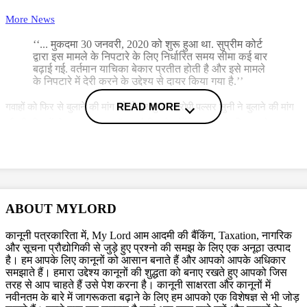
More News
‘‘... मुकदमा 30 जनवरी, 2020 को शुरू हुआ था. सुप्रीम कोर्ट
द्वारा इस मामले के निपटारे के लिए निर्धारित समय सीमा कई बार
बढ़ाई गई. वर्तमान याचिका बेकार प्रतीत होती है और इसे मामले
के निपटारे में देरी करने के उद्देश्य से दायर किया गया है.’’
READ MORE
गवाहों को फिर से बुलाने की मांग को लेकर मुख्य आरोपी पल्सर सुनी ने बुलाने की मांग
की थी, जिनमें से एक गवाह वह डॉक्टर है जिसने फोरेंसिक जांच के लिए नमूने एकत्र
किए थे तथा दूसरा गवाह फोरेंसिक विज्ञान प्रयोगशाला का सहायक निदेशक था. गवाहों
को फिर से बुलाने के अनुरोध का कारण यह बताया गया कि सुनवाई के दौरान सुनी
न्यायिक हिरासत में था और उसे 20 सितंबर, 2024 को ही रिहा किया गया और इसलिए
उसके वकील गवाहों से जिरह करने के लिए उचित निर्देश नहीं ले सके थे.
ABOUT MYLORD
हालांकि, हाईकोर्ट ने इस तर्क को खारिज करते हुए कहा कि अभियुक्त पिछले दो साल से
कानूनी पत्रकारिता में, My Lord आम आदमी की बैंकिंग, Taxation, नागरिक
और सूचना प्रौद्योगिकी से जुड़े हुए प्रश्नो की समझ के लिए एक अनूठा उत्पाद
बिना किसी चूक के पूरे मुकदमे में उपस्थित रहा है, इसलिए यह दावा पूरी तरह निराधार
है। हम आपके लिए कानूनों को आसान बनाते हैं और आपको आपके अधिकार
है कि उसके वकील निर्देशों के अभाव में दो गवाहों से जिरह नहीं कर सके.
समझाते हैं। हमारा उद्देश्य कानूनों की शुद्धता को बनाए रखते हुए आपको जिस
तरह से आप चाहते हैं उसे पेश करना है। कानूनी साक्षरता और कानूनों में
नवीनतम के बारे में जागरूकता बढ़ाने के लिए हम आपको एक विशेषज्ञ से भी जोड़
क्या है मामला?