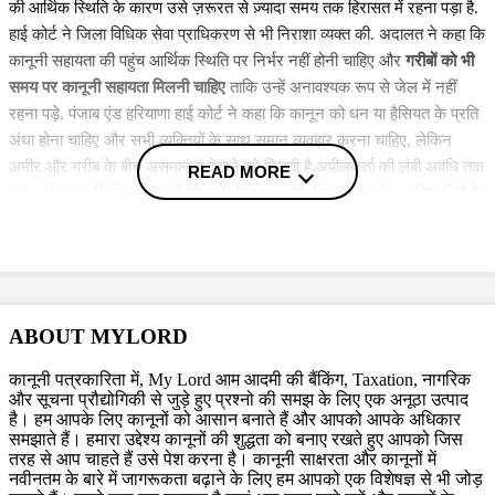
की आर्थिक स्थिति के कारण उसे ज़रूरत से ज़्यादा समय तक हिरासत में रहना पड़ा है.
हाई कोर्ट ने जिला विधिक सेवा प्राधिकरण से भी निराशा व्यक्त की. अदालत ने कहा कि
कानूनी सहायता की पहुंच आर्थिक स्थिति पर निर्भर नहीं होनी चाहिए और
गरीबों को भी
समय पर कानूनी सहायता मिलनी चाहिए
ताकि उन्हें अनावश्यक रूप से जेल में नहीं
रहना पड़े. पंजाब एंड हरियाणा हाई कोर्ट ने कहा कि कानून को धन या हैसियत के प्रति
अंधा होना चाहिए और सभी व्यक्तियों के साथ समान व्यवहार करना चाहिए, लेकिन
अमीर और गरीब के बीच असमानता देखने को मिलती है.अपीलकर्ता की लंबी अवधि तक
READ MORE
अवैध हिरासत,
वित्तीय संसाधनों की कमी के कारण हुई, जिससे वह जेल अधिकारियों के
रहमोकरम पर रहा.
Also Read
Email से पंजाब एवं हरियाणा हाई कोर्ट में मिली बम रखने की धमकी, चंडीगढ़
ABOUT MYLORD
पुलिस की कार्रवाई के बाद स्थिति नियंत्रण में, दोबारा से कार्यवाही शुरू
यह हम Pakistan के लिए कर रहे हैं... हरियाणा का पानी रोकने पर High
कानूनी पत्रकारिता में, My Lord आम आदमी की बैंकिंग, Taxation, नागरिक
और सूचना प्रौद्योगिकी से जुड़े हुए प्रश्नो की समझ के लिए एक अनूठा उत्पाद
Court की पंजाब सरकार को टो टूक
है। हम आपके लिए कानूनों को आसान बनाते हैं और आपको आपके अधिकार
CLAT 2025 के परिणाम संबंधी याचिकाओं पर SC ने लिया संज्ञान, सुनवाई के
समझाते हैं। हमारा उद्देश्य कानूनों की शुद्धता को बनाए रखते हुए आपको जिस
लिए पंजाब-हरियाणा HC में ट्रांसफर करने का संकेत
तरह से आप चाहते हैं उसे पेश करना है। कानूनी साक्षरता और कानूनों में
नवीनतम के बारे में जागरूकता बढ़ाने के लिए हम आपको एक विशेषज्ञ से भी जोड़