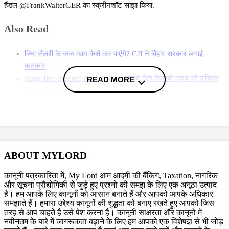
हैंडल @FrankWalterGER का स्क्रीनशॉट साझा किया.
Also Read
बिना सैलरी के जज काम कैसे कर पाएंगे? CJI ने बिहार सरकार लगाई
फटकार
Sixty-five Percent Reservation: राजद नेता तेजस्वी यादव की याचिका
READ MORE
पर सुप्रीम कोर्ट ने बिहार सरकार को जारी किया नोटिस
पटना HC के 65% आरक्षण पर रोक लगाने के फैसले को चुनौती, राज्य की
अपील पर SC सुनवाई को तैयार
More News
ABOUT MYLORD
JUST IN: Adolf Hitler X account has an official
government verification checkmark.
कानूनी पत्रकारिता में, My Lord आम आदमी की बैंकिंग, Taxation, नागरिक
pic.twitter.com/2M1hSnJr0c
— BRICS News
और सूचना प्रौद्योगिकी से जुड़े हुए प्रश्नो की समझ के लिए एक अनूठा उत्पाद
(@BRICSinfo)
February 15, 2025
है। हम आपके लिए कानूनों को आसान बनाते हैं और आपको आपके अधिकार
समझाते हैं। हमारा उद्देश्य कानूनों की शुद्धता को बनाए रखते हुए आपको जिस
तरह से आप चाहते हैं उसे पेश करना है। कानूनी साक्षरता और कानूनों में
इसके बाद अपडेट देते हुए कहा बताया कि ये अकाउंट जर्मन प्रेसिडेंट का है. वहीं,
नवीनतम के बारे में जागरूकता बढ़ाने के लिए हम आपको एक विशेषज्ञ से भी जोड़
हैकर्स ने इस अकाउंट को पहले एडोल्फ हिटलर, उसके बाद बिहार सरकार के जल