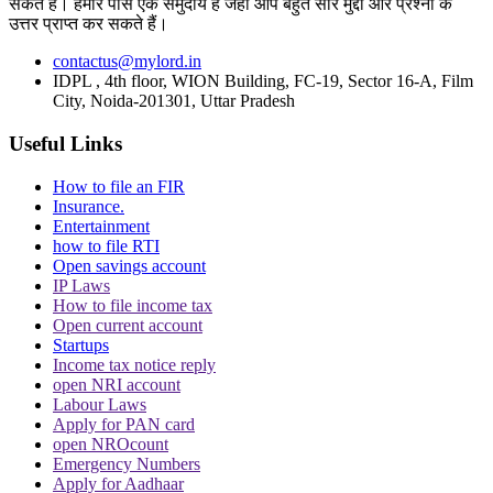
सकते हैं। हमारे पास एक समुदाय है जहां आप बहुत सारे मुद्दों और प्रश्नों के
विभाग में चेंज कर दिया.
उत्तर प्राप्त कर सकते हैं।
contactus@mylord.in
IDPL , 4th floor, WION Building, FC-19, Sector 16-A, Film
UPDATE: This appears to be a hack, and the account
City, Noida-201301, Uttar Pradesh
belongs to the President of Germany, Frank-Walter
Useful Links
Steinmeier.
pic.twitter.com/CkhEy3FP6E
— BRICS
News (@BRICSinfo)
February 15, 2025
How to file an FIR
Insurance.
हालांकि, इस को लेकर जर्मनी की ओर से कोई ऑफिसियल बयान नहीं दिया गया है.
Entertainment
how to file RTI
Open savings account
Topics
IP Laws
German President x account hacked
Adolf Hitler
Bihar Government
How to file income tax
German President
German President x account hacked
X Account
Open current account
Hacked
Startups
Income tax notice reply
Trending in Hindi
open NRI account
Labour Laws
Apply for PAN card
open NROcount
Emergency Numbers
Apply for Aadhaar