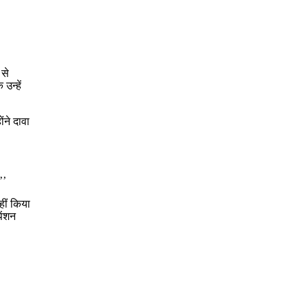
 से
उन्हें
ंने दावा
’’
हीं किया
ेंशन