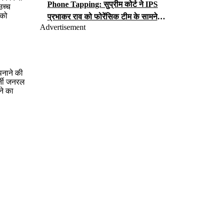
Phone Tapping: सुप्रीम कोर्ट ने IPS
उच्च
 को
प्रभाकर राव को फोरेंसिक टीम के सामने
Advertisement
iCloud पासवर्ड सौंपने का आदेश, जानें क्या
लगा है आरोप?
पनाने की
र्नी जनरल
ने का