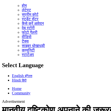
होम
लेटेस्ट
सुप्रीम कोर्ट
स्टूडेंट सेंटर
कैसे करें आवेदन
वेब स्टोरी
फोटो गैलरी
वीडियो
टैक्स
साइबर धोखाधड़ी
कम्युनिटी
स्टार्टअप
Select Language
English
इंग्लिश
Hindi
हिंदी
Home
Community
Advertisement
मानवीय दृष्टिकोण अपनाने की जरूरत