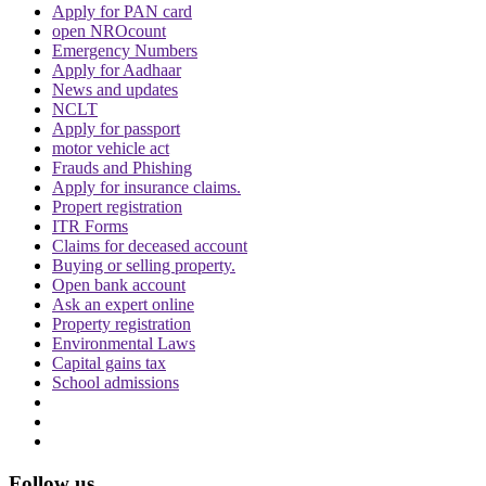
Apply for PAN card
open NROcount
Emergency Numbers
Apply for Aadhaar
News and updates
NCLT
Apply for passport
motor vehicle act
Frauds and Phishing
Apply for insurance claims.
Propert registration
ITR Forms
Claims for deceased account
Buying or selling property.
Open bank account
Ask an expert online
Property registration
Environmental Laws
Capital gains tax
School admissions
Follow us