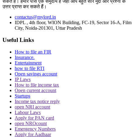
सकते हैं। हमारे पास एक समुदाय है जहां आप बहुत सारे मुद्दों और प्रश्नों के
की मंजूरी मिलने के बाद, न्याय विभाग के मुख्य सचिव इस बारे में चीफ जस्टिस और
उत्तर प्राप्त कर सकते हैं।
राज्य के मुख्यमंत्री को सूचित करेंगे और इस मामले में नोटिफिकेशन जारी करेंगे.
contactus@mylord.in
IDPL , 4th floor, WION Building, FC-19, Sector 16-A, Film
City, Noida-201301, Uttar Pradesh
Useful Links
Topics
Judges Appointment
calcutta hc
Supreme Court Collegium
How to file an FIR
Insurance.
Trending in Hindi
Entertainment
how to file RTI
Open savings account
IP Laws
How to file income tax
Open current account
Startups
Income tax notice reply
CJI पर जूता फेंकने वाले वकील की बढ़ी मुश्किलें, AG
open NRI account
ने 'अवमानना' की कार्यवाही शुरू करने की इजाजत दी
Labour Laws
Apply for PAN card
open NROcount
Emergency Numbers
Apply for Aadhaar