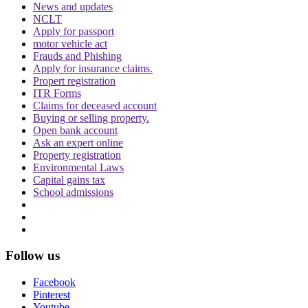
News and updates
NCLT
Apply for passport
motor vehicle act
पर्सनैलिटी राइट्स मामले में ऋतिक रोशन को मिली
Frauds and Phishing
Delhi HC को बड़ी राहत, कहा- ऑनलाइन प्लेटफॉर्म्स
Apply for insurance claims.
को ऐसे पोस्ट हटाने होंगे
Propert registration
ITR Forms
Claims for deceased account
Buying or selling property.
Open bank account
Ask an expert online
Property registration
Environmental Laws
दिवाली पर Delhi-NCR के लोग फोड़ सकेंगे पटाखें,
Capital gains tax
इन शर्तों के साथ सुप्रीम कोर्ट ने दी ये इजाजत
School admissions
Follow us
Facebook
बिहार विधानसभा चुनाव लड़ने के लिए अंतरिम जमानत
Pinterest
Youtube