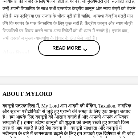
न्यायाधीश को विचार के लिए भेजना होता है. गवर्नर, जो मुख्यमंत्री द्वारा सलाहित होते हैं,
उन्हें अपनी सिफारिश के साथ सभी दस्तावेज केंद्रीय कानून और न्याय मंत्री को भेजने
होते हैं. यह प्रक्रिया छह सप्ताह के भीतर पूरी होनी चाहिए, अन्यथा केंद्रीय मंत्री मान
लेंगे कि गवर्नर के पास सिफारिश के लिए कुछ नहीं है. केंद्रीय कानून और न्याय मंत्री
सिफारिशों पर विचार करते समय अन्य रिपोर्टों को भी ध्यान में रखते हैं। इसके बाद,
सभी दस्तावेज मुख्य न्यायाधीश के विचार के लिए भेजे जाते हैं।
READ MORE
Also Read
कुड़मी आंदोलन के दौरान रेल पटरियों को बंद करना 'अवैध और असंवैधानिक',
इसे जल्द से जल्द करें खाली: कलकत्ता हाई कोर्ट
कुलपति अपने CV में यौन उत्पीड़न के आरोपों को भी शामिल करें... जानें
सुप्रीम कोर्ट ने क्यों सुनाया ये सख्त फैसला
ABOUT MYLORD
ममता सरकार को बड़ा झटका, नियुक्त रद्द होने के बाद भी नॉन-टीचिंग स्टॉफ
को स्टाइपेंड देने के फैसले पर कलकत्ता हाई कोर्ट ने लगाई रोक
कानूनी पत्रकारिता में, My Lord आम आदमी की बैंकिंग, Taxation, नागरिक
और सूचना प्रौद्योगिकी से जुड़े हुए प्रश्नो की समझ के लिए एक अनूठा उत्पाद
More News
है। हम आपके लिए कानूनों को आसान बनाते हैं और आपको आपके अधिकार
समझाते हैं। हमारा उद्देश्य कानूनों की शुद्धता को बनाए रखते हुए आपको जिस
तरह से आप चाहते हैं उसे पेश करना है। कानूनी साक्षरता और कानूनों में
सीजेआई की अगुवाई वाली कॉलेजियम इन नामों पर विचार कर अपनी राय केंद्र
नवीनतम के बारे में जागरूकता बढ़ाने के लिए हम आपको एक विशेषज्ञ से भी जोड़
सरकार को भेजती है. यह प्रक्रिया चार सप्ताह के भीतर पूरी की जाती है. राष्ट्रपति