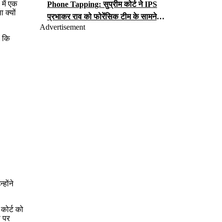
में एक
Phone Tapping: सुप्रीम कोर्ट ने IPS
 क्यों
प्रभाकर राव को फोरेंसिक टीम के सामने
Advertisement
iCloud पासवर्ड सौंपने का आदेश, जानें क्या
ा कि
लगा है आरोप?
होंने
 कोर्ट को
ा पर