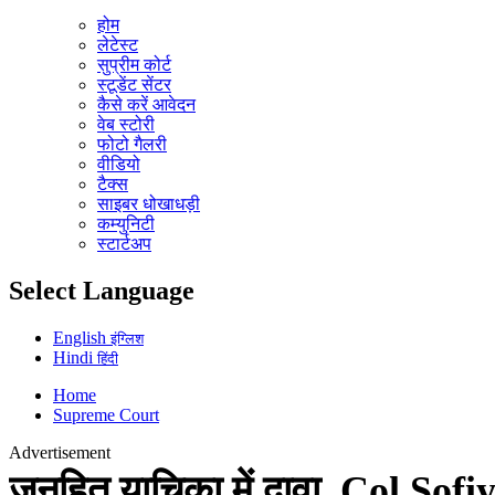
होम
लेटेस्ट
सुप्रीम कोर्ट
स्टूडेंट सेंटर
कैसे करें आवेदन
वेब स्टोरी
फोटो गैलरी
वीडियो
टैक्स
साइबर धोखाधड़ी
कम्युनिटी
स्टार्टअप
Select Language
English
इंग्लिश
Hindi
हिंदी
Home
Supreme Court
Advertisement
जनहित याचिका में दावा, Col Sof