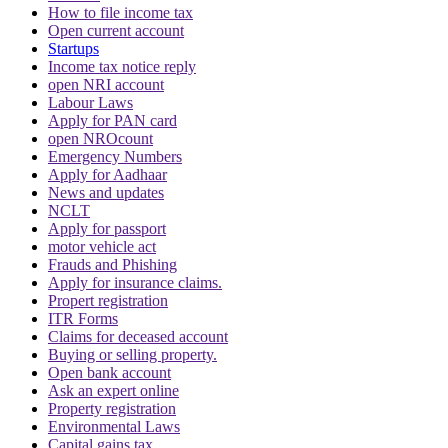
How to file income tax
Open current account
Startups
Income tax notice reply
open NRI account
Labour Laws
Apply for PAN card
open NROcount
Emergency Numbers
Apply for Aadhaar
News and updates
NCLT
Apply for passport
motor vehicle act
Frauds and Phishing
Apply for insurance claims.
Propert registration
ITR Forms
Claims for deceased account
Buying or selling property.
Open bank account
Ask an expert online
Property registration
Environmental Laws
Capital gains tax