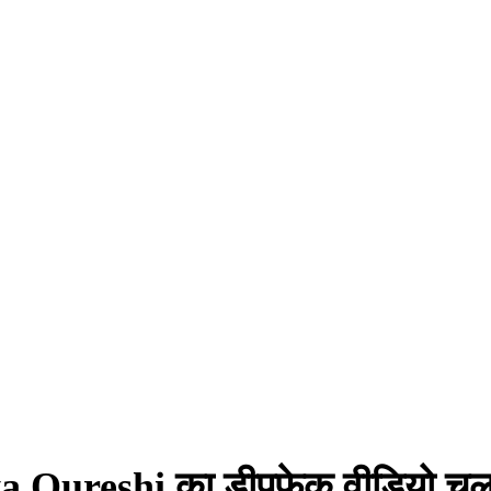
iya Qureshi का डीपफेक वीडियो चल