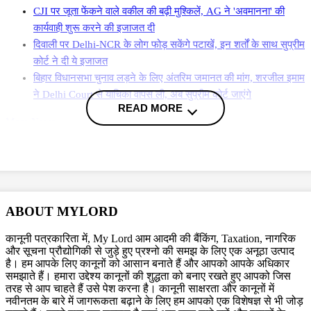
CJI पर जूता फेंकने वाले वकील की बढ़ी मुश्किलें, AG ने 'अवमानना' की
कार्यवाही शुरू करने की इजाजत दी
दिवाली पर Delhi-NCR के लोग फोड़ सकेंगे पटाखें, इन शर्तों के साथ सुप्रीम
कोर्ट ने दी ये इजाजत
बिहार विधानसभा चुनाव लड़ने के लिए अंतरिम जमानत की मांग, शरजील इमाम
ने Delhi Court से याचिका वापस ली, अब सुप्रीम कोर्ट जाएंगे
READ MORE
More News
कपिल सिब्बल ने कोर्ट को स्पष्ट किया है कि 1923 से पहले वक्फ बाय प्रॉपर्टी के
रजिस्ट्रेशन की ज़रूरत थी. 1923 के बाद रजिस्ट्रेशन ज़रूरी कर दिया गया. पर
ऐसा कभी नहीं था कि इसके न होने पर उस प्रॉपर्टी का स्टेटस छीन जाएगा. और नया
कानून कहता है कि
जैसे ही किसी भी ईमारत को ASI एक्ट के तहत प्राचीन संरक्षित
ABOUT MYLORD
स्मारक घोषित किया जाता है उस पर वक़्फ़ का अधिकार खत्म हो जाएगा.
साथ ही नए
कानून में प्रावधान किया गया है कि धर्मांतरण के जरिए इस्लाम अपनाने वाला व्यक्ति 5
कानूनी पत्रकारिता में, My Lord आम आदमी की बैंकिंग, Taxation, नागरिक
साल से पहले वक़्फ़ नहीं कर सकता. यह प्रावधान पूरी तरह असंवैधानिक है.
और सूचना प्रौद्योगिकी से जुड़े हुए प्रश्नो की समझ के लिए एक अनूठा उत्पाद
है। हम आपके लिए कानूनों को आसान बनाते हैं और आपको आपके अधिकार
समझाते हैं। हमारा उद्देश्य कानूनों की शुद्धता को बनाए रखते हुए आपको जिस
तरह से आप चाहते हैं उसे पेश करना है। कानूनी साक्षरता और कानूनों में
सिब्बल ने दलील दी कि पहले वक़्फ़ बोर्ड में लोग चुन कर आते थे, सभी मुस्लिम होते थे.
नवीनतम के बारे में जागरूकता बढ़ाने के लिए हम आपको एक विशेषज्ञ से भी जोड़
अब सभी सदस्य मनोनीत होंगे और11 सदस्यों में से 7 तक अब गैर मुस्लिम हो सकते हैं.