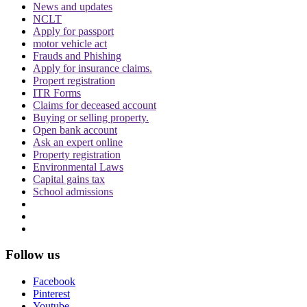
Trending in Hindi
News and updates
NCLT
Apply for passport
motor vehicle act
Frauds and Phishing
Apply for insurance claims.
Propert registration
ITR Forms
CJI पर जूता फेंकने वाले वकील की बढ़ी मुश्किलें, AG
Claims for deceased account
ने 'अवमानना' की कार्यवाही शुरू करने की इजाजत दी
Buying or selling property.
Open bank account
Ask an expert online
Property registration
Environmental Laws
Capital gains tax
School admissions
पर्सनैलिटी राइट्स मामले में ऋतिक रोशन को मिली
Delhi HC को बड़ी राहत, कहा- ऑनलाइन प्लेटफॉर्म्स
को ऐसे पोस्ट हटाने होंगे
Follow us
Facebook
Pinterest
Youtube