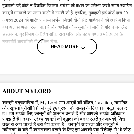
गुवाहाटी हाई कोर्ट ने विवादित हिरासत आदेशों की वैधता का परीक्षण करते समय स्थापित
कानूनी मानदंडों का पालन करने में गलती की है. इसलिए, गुवाहाटी हाई कोर्ट द्वारा 29
अगस्त 2024 को पारित सामान्य निर्णय, जिसमें दोनों रिट याचिकाओं को खारिज किया
गया था, को अलग रखा जाता है और अपीलों को अनुमति दी जाती है. पीठ ने नगालैंड
सरकार के गृह विभाग के विशेष सचिव द्वारा पारित और बढ़ाए गए 30 मई 2024 के
नजरबंदी आदेशों को भी रद्द कर दिया.
READ MORE
Also Read
CJI पर जूता फेंकने वाले वकील की बढ़ी मुश्किलें, AG ने 'अवमानना' की
कार्यवाही शुरू करने की इजाजत दी
दिवाली पर Delhi-NCR के लोग फोड़ सकेंगे पटाखें, इन शर्तों के साथ सुप्रीम
ABOUT MYLORD
कोर्ट ने दी ये इजाजत
बिहार विधानसभा चुनाव लड़ने के लिए अंतरिम जमानत की मांग, शरजील इमाम
कानूनी पत्रकारिता में, My Lord आम आदमी की बैंकिंग, Taxation, नागरिक
ने Delhi Court से याचिका वापस ली, अब सुप्रीम कोर्ट जाएंगे
और सूचना प्रौद्योगिकी से जुड़े हुए प्रश्नो की समझ के लिए एक अनूठा उत्पाद
है। हम आपके लिए कानूनों को आसान बनाते हैं और आपको आपके अधिकार
More News
समझाते हैं। हमारा उद्देश्य कानूनों की शुद्धता को बनाए रखते हुए आपको जिस
तरह से आप चाहते हैं उसे पेश करना है। कानूनी साक्षरता और कानूनों में
(खबर पीटीआई इनपुट से है)
नवीनतम के बारे में जागरूकता बढ़ाने के लिए हम आपको एक विशेषज्ञ से भी जोड़