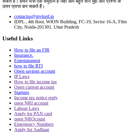
सकते हैं। हमारे पास एक समुदाय है जहां आप बहुत सारे मुद्दों और प्रश्नों के
उत्तर प्राप्त कर सकते हैं।
contactus@mylord.in
Topics
IDPL , 4th floor, WION Building, FC-19, Sector 16-A, Film
Preventative Detention
Article 22
NDPS Act
Supreme Court
City, Noida-201301, Uttar Pradesh
Trending in Hindi
Useful Links
How to file an FIR
Insurance.
Entertainment
how to file RTI
Open savings account
IP Laws
CJI पर जूता फेंकने वाले वकील की बढ़ी मुश्किलें, AG
How to file income tax
ने 'अवमानना' की कार्यवाही शुरू करने की इजाजत दी
Open current account
Startups
Income tax notice reply
open NRI account
Labour Laws
Apply for PAN card
open NROcount
Emergency Numbers
Apply for Aadhaar
पर्सनैलिटी राइट्स मामले में ऋतिक रोशन को मिली