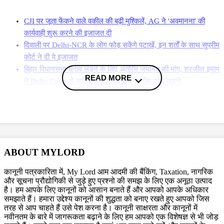
CJI पर जूता फेंकने वाले वकील की बढ़ी मुश्किलें, AG ने 'अवमानना' की
कार्यवाही शुरू करने की इजाजत दी
दिवाली पर Delhi-NCR के लोग फोड़ सकेंगे पटाखें, इन शर्तों के साथ सुप्रीम
कोर्ट ने दी ये इजाजत
बिहार विधानसभा चुनाव लड़ने के लिए अंतरिम जमानत की मांग, शरजील इमाम
READ MORE
ने Delhi Court से याचिका वापस ली, अब सुप्रीम कोर्ट जाएंगे
More News
बीते दिन की सुनवाई में सुप्रीम कोर्ट ने आज सुनवाई के दौरान SIR की प्रकिया के
विरोध में रखी जा रही याचिकाकर्ताओं की कई दलीलो पर सवाल खड़ा किया.
याचिकाकर्ताओं का कहना था कि SIR की प्रकिया के चलते करीब 1 करोड़ मतदाताओं
ABOUT MYLORD
के नाम कट जाएगे. बेंच की अध्यक्षता कर रहे जस्टिस सूर्यकांत ने कहा कि अगर 7.9
करोड़ से 7.24 करोड़ मतदाता वोटर लिस्ट के पुनरीक्षण की प्रकिया में शामिल हो रहे है
कानूनी पत्रकारिता में, My Lord आम आदमी की बैंकिंग, Taxation, नागरिक
तो फिर एक करोड़ वोट कटने की बात कहां से आ गई. दरअसल चुनाव आयोग की ओर
और सूचना प्रौद्योगिकी से जुड़े हुए प्रश्नो की समझ के लिए एक अनूठा उत्पाद
है। हम आपके लिए कानूनों को आसान बनाते हैं और आपको आपके अधिकार
से कोर्ट को बताया गया था कि करीब 7.9 करोड़ वोटर में से 6.5 करोड़ लोगो ऐसे लोगो
समझाते हैं। हमारा उद्देश्य कानूनों की शुद्धता को बनाए रखते हुए आपको जिस
की कोई दस्तावेज दाखिल करने की जरूरत नहीं है, जिनका नाम 2003 की मतदाता
तरह से आप चाहते हैं उसे पेश करना है। कानूनी साक्षरता और कानूनों में
सूची में है.
नवीनतम के बारे में जागरूकता बढ़ाने के लिए हम आपको एक विशेषज्ञ से भी जोड़