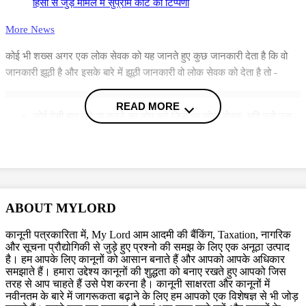
हिंसा से जुड़े मामले में सुप्रीम कोर्ट की टिप्पणी
More News
कोई भी शख्स अगर एक लोक सेवक को यह जानते हुए कुछ जानकारी देता है कि वो
जानकारी झूठी है और इसके बारे में झूठी जानकारी वो लोक सेवक को देता है तो -
READ MORE
कोई ऐसी बात करे या करने का लोप करे जिसे वह लोक-सेवक, यदि उसे उस
सम्बन्ध में, जिसके बारे में ऐसी जानकारी दी गई है, तथ्यों की सही स्थिति का
पता होता तो न करता या करने का लोप न करता या फिर
अपनी कानूनी शक्ति का इस तरह प्रयोग करे कि उस तीसरे इंसान को चोट
पहुंचे या परेशानी हो, उसे दंड मिलेगा
ABOUT MYLORD
कितनी सजा का है प्रावधान?
कानूनी पत्रकारिता में, My Lord आम आदमी की बैंकिंग, Taxation, नागरिक
और सूचना प्रौद्योगिकी से जुड़े हुए प्रश्नो की समझ के लिए एक अनूठा उत्पाद
आपकी जानकारी के लिए बता दें कि किसी भी व्यक्ति को अगर आईपीसी की इस धारा के
है। हम आपके लिए कानूनों को आसान बनाते हैं और आपको आपके अधिकार
तहत दोषी करार दिया जाता है तो उसे जेल की सजा सुनाई जा सकती है जिसकी अवधि
समझाते हैं। हमारा उद्देश्य कानूनों की शुद्धता को बनाए रखते हुए आपको जिस
छह महीने तक बढ़ाई जा सकती है. इसके अलावा उसपर आर्थिक जुर्माना भी लगाया जा
तरह से आप चाहते हैं उसे पेश करना है। कानूनी साक्षरता और कानूनों में
नवीनतम के बारे में जागरूकता बढ़ाने के लिए हम आपको एक विशेषज्ञ से भी जोड़
सकता है जिसकी कीमत एक हजार रुपये तक हो सकती है और ऐसा भी हो सकता है कि