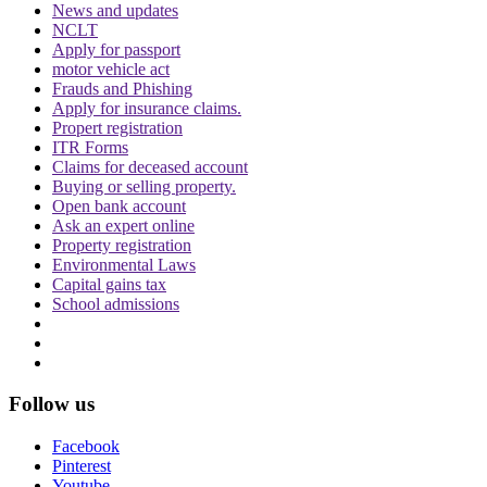
News and updates
NCLT
Trending in Hindi
Apply for passport
motor vehicle act
Frauds and Phishing
Apply for insurance claims.
Propert registration
ITR Forms
Claims for deceased account
CJI पर जूता फेंकने वाले वकील की बढ़ी मुश्किलें, AG
Buying or selling property.
Open bank account
ने 'अवमानना' की कार्यवाही शुरू करने की इजाजत दी
Ask an expert online
Property registration
Environmental Laws
Capital gains tax
School admissions
पर्सनैलिटी राइट्स मामले में ऋतिक रोशन को मिली
Follow us
Delhi HC को बड़ी राहत, कहा- ऑनलाइन प्लेटफॉर्म्स
को ऐसे पोस्ट हटाने होंगे
Facebook
Pinterest
Youtube