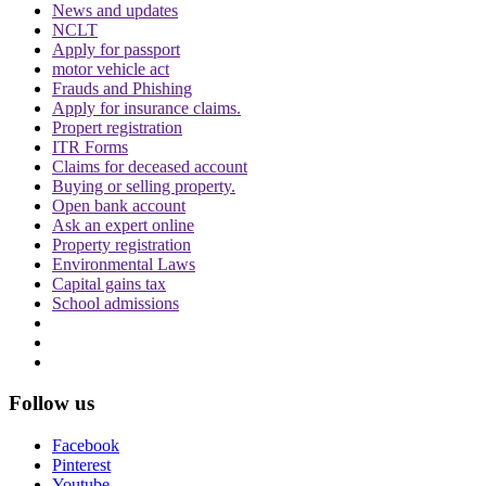
Topics
News and updates
NCLT
Copyright Infringement
Delhi High Court
HRX
latest news
Relaxo
Apply for passport
motor vehicle act
Trending in Hindi
Frauds and Phishing
Apply for insurance claims.
Propert registration
ITR Forms
Claims for deceased account
Buying or selling property.
Open bank account
CJI पर जूता फेंकने वाले वकील की बढ़ी मुश्किलें, AG
Ask an expert online
ने 'अवमानना' की कार्यवाही शुरू करने की इजाजत दी
Property registration
Environmental Laws
Capital gains tax
School admissions
Follow us
पर्सनैलिटी राइट्स मामले में ऋतिक रोशन को मिली
Delhi HC को बड़ी राहत, कहा- ऑनलाइन प्लेटफॉर्म्स
Facebook
को ऐसे पोस्ट हटाने होंगे
Pinterest
Youtube