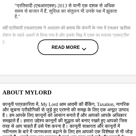
"प्रतिवादी (एचआरएक्स) 2013 से यानी एक दशक से अधिक
समय से बाजार में हैं, सुविधा का संतुलन भी उनके पक्ष में झुकता
है,''
वहीं प्रतिवादी एचआरएक्स ने अदालत को बताया कि कंपनी के नाम में एचआर ऋतिक
रोशन के पहले अक्षरों से लिया गया है और इसके चिह्न में एक्स का मतलब 'एक्सट्रीम'
है.
READ MORE
कंपनी की शुरूआत में ऋतिक रौशन भी कंपनी के शेयरहोल्डर्स थे लेकिन उन्होंने अपने
शेयर बेच दिए. बाद में, वह कंपनी के ब्रांड एम्बेसडर के तौर पर जुड़े रहे.
बेंच ने ये भी कहा. एल्फाबेट X का प्रयोग कई कंपनियां कर रही है. इसलिए रिलेक्सो
इस पर अपना पूरा अधिकार नहीं जता सकती है.
ABOUT MYLORD
कानूनी पत्रकारिता में, My Lord आम आदमी की बैंकिंग, Taxation, नागरिक
और सूचना प्रौद्योगिकी से जुड़े हुए प्रश्नो की समझ के लिए एक अनूठा उत्पाद
है। हम आपके लिए कानूनों को आसान बनाते हैं और आपको आपके अधिकार
क्या है मामला?
समझाते हैं। हमारा उद्देश्य कानूनों की शुद्धता को बनाए रखते हुए आपको जिस
तरह से आप चाहते हैं उसे पेश करना है। कानूनी साक्षरता और कानूनों में
नवीनतम के बारे में जागरूकता बढ़ाने के लिए हम आपको एक विशेषज्ञ से भी जोड़
रिलैक्सो ने कॉपीराइट इंफ्रिंजमेंट के लिए एक्सएस ब्रांड्स कंसल्टेंसी प्राइवेट