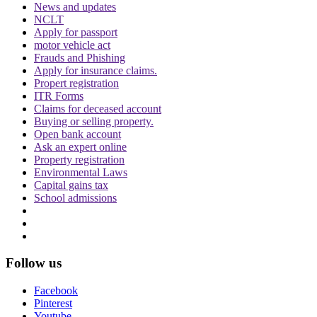
News and updates
karkardooma Court
Seelampur Murder case
NCLT
Apply for passport
Trending in Hindi
motor vehicle act
Frauds and Phishing
Apply for insurance claims.
Propert registration
ITR Forms
Claims for deceased account
Buying or selling property.
Open bank account
CJI पर जूता फेंकने वाले वकील की बढ़ी मुश्किलें, AG
Ask an expert online
ने 'अवमानना' की कार्यवाही शुरू करने की इजाजत दी
Property registration
Environmental Laws
Capital gains tax
School admissions
Follow us
पर्सनैलिटी राइट्स मामले में ऋतिक रोशन को मिली
Delhi HC को बड़ी राहत, कहा- ऑनलाइन प्लेटफॉर्म्स
Facebook
को ऐसे पोस्ट हटाने होंगे
Pinterest
Youtube