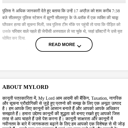
पुलिस ने अधिक जानकारी देते हुए बताया कि उन्हें 17 अप्रैल को शाम करीब 7:38
बजे सीलमपुर पुलिस स्टेशन में झुग्गी सीलमपुर के जे-ब्लॉक में एक व्यक्ति की चाकू
घोंपकर हत्या की सूचना मिली, जब पुलिस टीम मौके पर पहुंची तो पाया कि पीड़ित को
उसके
परिवार वाले पहले ही जेपीसी अस्पताल ले जा चुके थे, जहां डॉक्टरों ने उसे मृत
घोषित कर दिया
.
READ MORE
Also Read
गवाहों को प्रभावित नहीं करेंगे...जानें दिल्ली दंगे के आरोपी उमर खालिद को
Delhi Court ने किन शर्तों पर दी अंतरिम जमानत
Delhi Riots Case: दंगे के 11 आरोपियों को Delhi Court ने दी राहत,
सबूतों के अभाव में हुए बरी
ABOUT MYLORD
Delhi Riots: कड़कड़डूमा कोर्ट ने तीन को किया बरी, कहा 'संभावना सबूत
कानूनी पत्रकारिता में, My Lord आम आदमी की बैंकिंग, Taxation, नागरिक
नहीं बन सकती'
और सूचना प्रौद्योगिकी से जुड़े हुए प्रश्नो की समझ के लिए एक अनूठा उत्पाद
है। हम आपके लिए कानूनों को आसान बनाते हैं और आपको आपके अधिकार
More News
समझाते हैं। हमारा उद्देश्य कानूनों की शुद्धता को बनाए रखते हुए आपको जिस
तरह से आप चाहते हैं उसे पेश करना है। कानूनी साक्षरता और कानूनों में
पीड़ित की पहचान दिल्ली के न्यू सीलमपुर इलाके के 17 वर्षीय लड़के कुणाल के रूप में
नवीनतम के बारे में जागरूकता बढ़ाने के लिए हम आपको एक विशेषज्ञ से भी जोड़