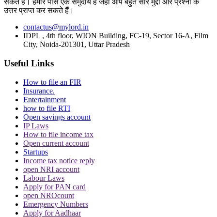
Trending in Hindi
सकते हैं। हमारे पास एक समुदाय है जहां आप बहुत सारे मुद्दों और प्रश्नों के
उत्तर प्राप्त कर सकते हैं।
contactus@mylord.in
IDPL , 4th floor, WION Building, FC-19, Sector 16-A, Film
City, Noida-201301, Uttar Pradesh
Useful Links
CJI पर जूता फेंकने वाले वकील की बढ़ी मुश्किलें, AG
ने 'अवमानना' की कार्यवाही शुरू करने की इजाजत दी
How to file an FIR
Insurance.
Entertainment
how to file RTI
Open savings account
IP Laws
How to file income tax
Open current account
Startups
पर्सनैलिटी राइट्स मामले में ऋतिक रोशन को मिली
Income tax notice reply
Delhi HC को बड़ी राहत, कहा- ऑनलाइन प्लेटफॉर्म्स
open NRI account
को ऐसे पोस्ट हटाने होंगे
Labour Laws
Apply for PAN card
open NROcount
Emergency Numbers
Apply for Aadhaar