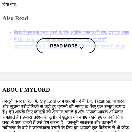
दिया गया.
Also Read
बिहार विधानसभा चुनाव लड़ने के लिए अंतरिम जमानत की मांग, शरजील इमाम
ने Delhi Court से याचिका वापस ली, अब सुप्रीम कोर्ट जाएंगे
READ MORE
आंध्र प्रदेश कोर्ट ने IPS को जमानत देने से किया इंकार, सरकारी धन का
दुरुपयोग करने से जुड़ा मामला
Delhi BMW Case: आरोपी गगनप्रीत कौर को Delhi Court ने दी सशर्त
जमानत, जानें सुनवाई के दौरान क्या-कुछ हुआ
More News
ABOUT MYLORD
(खबर पीटीआई इनपुट पर आधारित है)
कानूनी पत्रकारिता में, My Lord आम आदमी की बैंकिंग, Taxation, नागरिक
और सूचना प्रौद्योगिकी से जुड़े हुए प्रश्नो की समझ के लिए एक अनूठा उत्पाद
है। हम आपके लिए कानूनों को आसान बनाते हैं और आपको आपके अधिकार
Topics
समझाते हैं। हमारा उद्देश्य कानूनों की शुद्धता को बनाए रखते हुए आपको जिस
Bail plea
karnataka HC
Rape Case
तरह से आप चाहते हैं उसे पेश करना है। कानूनी साक्षरता और कानूनों में
नवीनतम के बारे में जागरूकता बढ़ाने के लिए हम आपको एक विशेषज्ञ से भी जोड़