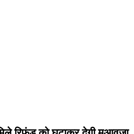
िले रिफंड को घटाकर देगी मुआवजा,