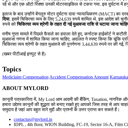
रहे थे और एक ऑटो रिक्शा उनकी मोटरसाइकिल से टकरा गया. इस दुर्घटना में हनुम
इलाज के बाद उन्होंने बेंगलुरु मोटर दुर्घटना दावा न्यायाधिकरण (MACT) का 
दिया
. इसमें चिकित्सा व्यय के लिए 5,24,639 रुपये शामिल थे. इस आदेश को चुनौत
रुपये को
चिकित्सा व्यय श्रेणी के तहत दी गई मुआवजा राशि से घटाया जाना चाहि
मनीष गुप्ता मामले में पिछले फैसले का हवाला देते हुए, कर्नाटक हाईकोर्ट ने कटौत
मुआवजा गणना में शामिल किया जाना चाहिए. अदालत ने स्पष्ट किया कि चूंकि प्रत
चिकित्सा व्यय श्रेणी के तहत मुआवजे की पुनर्गणना 3,44,639 रुपये पर की गई,
(खबर पीटीआई इनपुट से है)
Topics
Mediclaim Compensation
Accident Compensation Amount
Karnataka
ABOUT MYLORD
कानूनी पत्रकारिता में, My Lord आम आदमी की बैंकिंग, Taxation, नागरिक और 
हमारा उद्देश्य कानूनों की शुद्धता को बनाए रखते हुए आपको जिस तरह से आप चाहते
समुदाय है जहां आप बहुत सारे मुद्दों और प्रश्नों के उत्तर प्राप्त कर सकते हैं।
contactus@mylord.in
IDPL , 4th floor, WION Building, FC-19, Sector 16-A, Film Ci