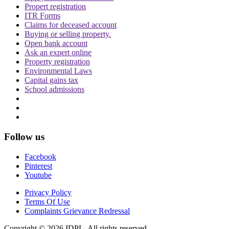
Propert registration
ITR Forms
Claims for deceased account
Buying or selling property.
Open bank account
Ask an expert online
Property registration
Environmental Laws
Capital gains tax
School admissions
Follow us
Facebook
Pinterest
Youtube
Privacy Policy
Terms Of Use
Complaints Grievance Redressal
Copyright © 2026 IDPL. All rights reserved.