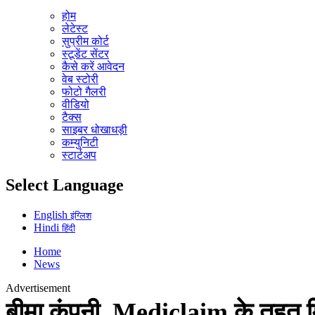
होम
लेटेस्ट
सुप्रीम कोर्ट
स्टूडेंट सेंटर
कैसे करें आवेदन
वेब स्टोरी
फोटो गैलरी
वीडियो
टैक्स
साइबर धोखाधड़ी
कम्युनिटी
स्टार्टअप
Select Language
English
इंग्लिश
Hindi
हिंदी
Home
News
Advertisement
बीमा कंपनी, Mediclaim के तहत म