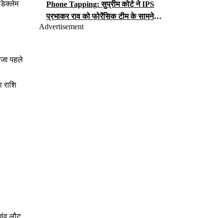
डिक्लेम
Phone Tapping: सुप्रीम कोर्ट ने IPS
प्रभाकर राव को फोरेंसिक टीम के सामने
Advertisement
iCloud पासवर्ड सौंपने का आदेश, जानें क्या
लगा है आरोप?
वजा पहले
ा राशि
गांव लौट