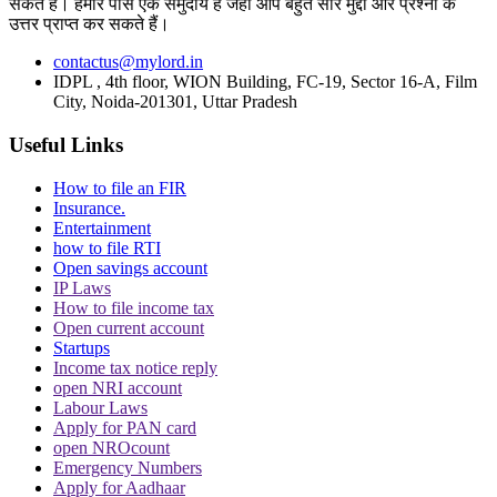
Topics
सकते हैं। हमारे पास एक समुदाय है जहां आप बहुत सारे मुद्दों और प्रश्नों के
उत्तर प्राप्त कर सकते हैं।
Poor Conditions of Road
Jharkhand High Court
Ranchi
Road
contactus@mylord.in
Trending in Hindi
IDPL , 4th floor, WION Building, FC-19, Sector 16-A, Film
City, Noida-201301, Uttar Pradesh
Useful Links
How to file an FIR
Insurance.
CJI पर जूता फेंकने वाले वकील की बढ़ी मुश्किलें, AG
Entertainment
how to file RTI
ने 'अवमानना' की कार्यवाही शुरू करने की इजाजत दी
Open savings account
IP Laws
How to file income tax
Open current account
Startups
Income tax notice reply
open NRI account
Labour Laws
पर्सनैलिटी राइट्स मामले में ऋतिक रोशन को मिली
Apply for PAN card
open NROcount
Delhi HC को बड़ी राहत, कहा- ऑनलाइन प्लेटफॉर्म्स
Emergency Numbers
को ऐसे पोस्ट हटाने होंगे
Apply for Aadhaar