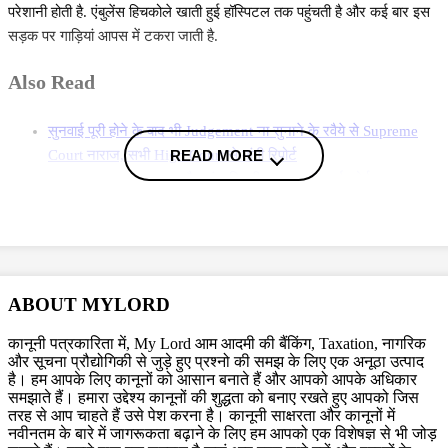
परेशानी होती है. एंबुलेंस हिचकोले खाती हुई हॉस्पिटल तक पहुंचती है और कई बार इस
सड़क पर गाड़ियां आपस में टकरा जाती है.
Also Read
सुनवाई पूरी होने के बाद भी Judgement ना सुनाने के रवैये से Supreme
READ MORE
Court नाराज, सभी High Court से मांगी रिपोर्ट
पारसनाथ पहाड़ पर शराब और मांस बिक्री पर झारखंड हाई कोर्ट का कड़ा
रुख, सरकार को ये आदेश दिया
1 करोड़ मुआवजा देने को हुए तैयार हुए पिता तो सुप्रीम कोर्ट ने भी बेटे को दे
दी राहत, उसकी कार की टक्कर से दो लोगों की हुई थी मौत
More News
ABOUT MYLORD
(खबर IANS से है)
कानूनी पत्रकारिता में, My Lord आम आदमी की बैंकिंग, Taxation, नागरिक
और सूचना प्रौद्योगिकी से जुड़े हुए प्रश्नो की समझ के लिए एक अनूठा उत्पाद
है। हम आपके लिए कानूनों को आसान बनाते हैं और आपको आपके अधिकार
समझाते हैं। हमारा उद्देश्य कानूनों की शुद्धता को बनाए रखते हुए आपको जिस
तरह से आप चाहते हैं उसे पेश करना है। कानूनी साक्षरता और कानूनों में
नवीनतम के बारे में जागरूकता बढ़ाने के लिए हम आपको एक विशेषज्ञ से भी जोड़