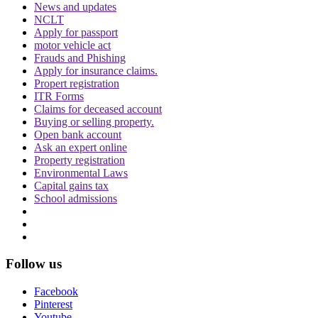
News and updates
NCLT
Apply for passport
motor vehicle act
Frauds and Phishing
Apply for insurance claims.
दिवाली पर Delhi-NCR के लोग फोड़ सकेंगे पटाखें,
Propert registration
ITR Forms
इन शर्तों के साथ सुप्रीम कोर्ट ने दी ये इजाजत
Claims for deceased account
Buying or selling property.
Open bank account
Ask an expert online
Property registration
Environmental Laws
Capital gains tax
School admissions
बिहार विधानसभा चुनाव लड़ने के लिए अंतरिम जमानत
की मांग, शरजील इमाम ने Delhi Court से याचिका
वापस ली, अब सुप्रीम कोर्ट जाएंगे
Follow us
Facebook
Pinterest
Youtube